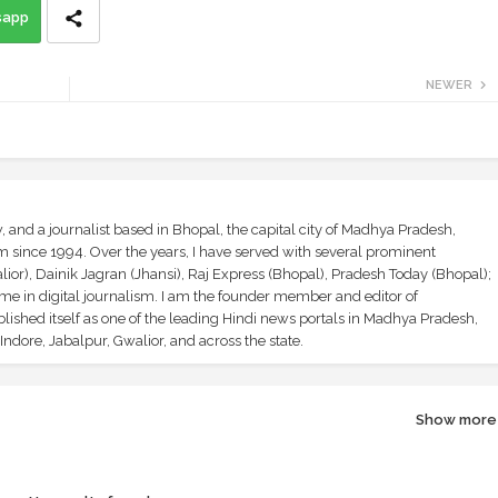
sapp
NEWER
and a journalist based in Bhopal, the capital city of Madhya Pradesh,
sm since 1994. Over the years, I have served with several prominent
ior), Dainik Jagran (Jhansi), Raj Express (Bhopal), Pradesh Today (Bhopal);
ime in digital journalism. I am the founder member and editor of
shed itself as one of the leading Hindi news portals in Madhya Pradesh,
ndore, Jabalpur, Gwalior, and across the state.
Show more