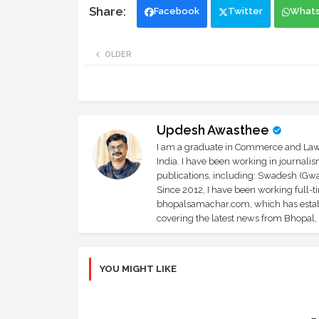
Facebook
Twitter
What
OLDER
Updesh Awasthee
I am a graduate in Commerce and Law, 
India. I have been working in journali
publications, including: Swadesh (Gwal
Since 2012, I have been working full-t
bhopalsamachar.com, which has establi
covering the latest news from Bhopal, I
YOU MIGHT LIKE