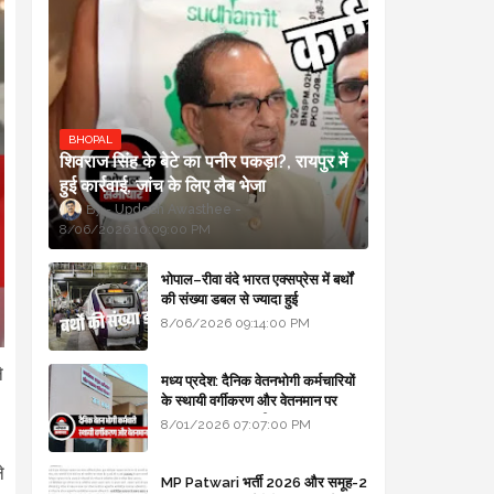
BHOPAL
शिवराज सिंह के बेटे का पनीर पकड़ा?, रायपुर में
हुई कार्रवाई, जांच के लिए लैब भेजा
Updesh Awasthee
8/06/2026 10:09:00 PM
भोपाल–रीवा वंदे भारत एक्सप्रेस में बर्थों
की संख्या डबल से ज्यादा हुई
8/06/2026 09:14:00 PM
े
मध्य प्रदेश: दैनिक वेतनभोगी कर्मचारियों
के स्थायी वर्गीकरण और वेतनमान पर
सरकार का बड़ा स्पष्टीकरण
8/01/2026 07:07:00 PM
े
MP Patwari भर्ती 2026 और समूह-2