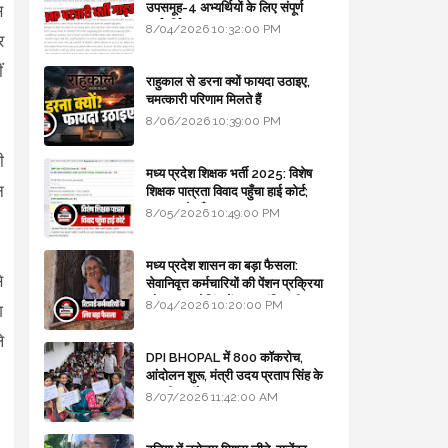
उपसमूह-4 अभ्यर्थियों के लिए संपूर्ण
स
मार्गदर्शिका
8/04/2026 10:32:00 PM
र
ं
राहुकाल से डरना क्यों फायदा उठाइए,
चमत्कारी परिणाम मिलते हैं
8/06/2026 10:39:00 PM
ी
मध्य प्रदेश शिक्षक भर्ती 2025: विशेष
न
शिक्षक पात्रता विवाद पहुँचा हाई कोर्ट;
सरकार से माँगा जवाब
8/05/2026 10:49:00 PM
मध्य प्रदेश शासन का बड़ा फैसला:
े
सेवानिवृत्त कर्मचारियों की पेंशन प्रक्रिया
और बजट कोडिंग में हुए क्रांतिकारी
8/04/2026 10:20:00 PM
ग
बदलाव
े
DPI BHOPAL में 800 कॉकरोच,
आंदोलन शुरू, मंत्री उदय प्रताप सिंह के
घर भी जाएंगे
8/07/2026 11:42:00 AM