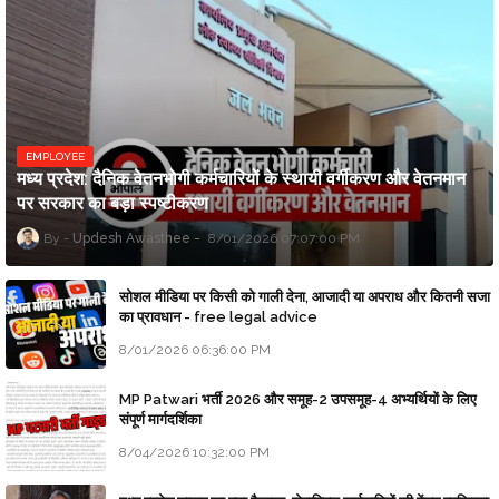
EMPLOYEE
मध्य प्रदेश: दैनिक वेतनभोगी कर्मचारियों के स्थायी वर्गीकरण और वेतनमान
पर सरकार का बड़ा स्पष्टीकरण
Updesh Awasthee
8/01/2026 07:07:00 PM
सोशल मीडिया पर किसी को गाली देना, आजादी या अपराध और कितनी सजा
का प्रावधान - free legal advice
8/01/2026 06:36:00 PM
MP Patwari भर्ती 2026 और समूह-2 उपसमूह-4 अभ्यर्थियों के लिए
संपूर्ण मार्गदर्शिका
8/04/2026 10:32:00 PM