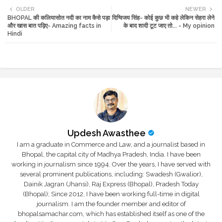
OLDER
NEWER
BHOPAL की कलियासोत नदी का नाम कैसे पड़ा
दिग्विजय सिंह- कोई कुछ भी कहे लेकिन सेहरा लेने
tte
ats
और खास बात पढ़िए- Amazing facts in
के बाद शादी टूट जाए तो... - My opinion
Hindi
r
app
Updesh Awasthee
I am a graduate in Commerce and Law, and a journalist based in
Bhopal, the capital city of Madhya Pradesh, India. I have been
working in journalism since 1994. Over the years, I have served with
several prominent publications, including: Swadesh (Gwalior),
Dainik Jagran (Jhansi), Raj Express (Bhopal), Pradesh Today
(Bhopal); Since 2012, I have been working full-time in digital
journalism. I am the founder member and editor of
bhopalsamachar.com, which has established itself as one of the