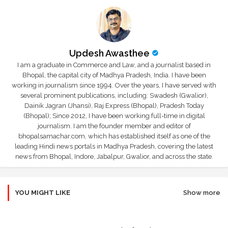
Updesh Awasthee
I am a graduate in Commerce and Law, and a journalist based in
Bhopal, the capital city of Madhya Pradesh, India. I have been
working in journalism since 1994. Over the years, I have served with
several prominent publications, including: Swadesh (Gwalior),
Dainik Jagran (Jhansi), Raj Express (Bhopal), Pradesh Today
(Bhopal); Since 2012, I have been working full-time in digital
journalism. I am the founder member and editor of
bhopalsamachar.com, which has established itself as one of the
leading Hindi news portals in Madhya Pradesh, covering the latest
news from Bhopal, Indore, Jabalpur, Gwalior, and across the state.
YOU MIGHT LIKE
Show more