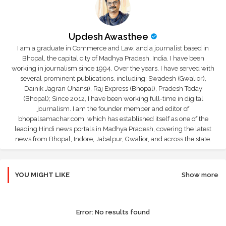
Updesh Awasthee
I am a graduate in Commerce and Law, and a journalist based in
Bhopal, the capital city of Madhya Pradesh, India. I have been
working in journalism since 1994. Over the years, I have served with
several prominent publications, including: Swadesh (Gwalior),
Dainik Jagran (Jhansi), Raj Express (Bhopal), Pradesh Today
(Bhopal); Since 2012, I have been working full-time in digital
journalism. I am the founder member and editor of
bhopalsamachar.com, which has established itself as one of the
leading Hindi news portals in Madhya Pradesh, covering the latest
news from Bhopal, Indore, Jabalpur, Gwalior, and across the state.
YOU MIGHT LIKE
Show more
Error:
No results found