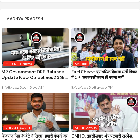
MADHYA PRADESH
MP-STATE-NEWS
CAREER
MP Government DPF Balance
FactCheck: प्राथमिक शिक्षक भर्ती विवाद
Update New Guidelines 2026:
में CPI का स्पष्टीकरण ही स्पष्ट नहीं
मध्य प्रदेश सरकारी कर्मचारियों के लिए बड़ी
8/08/2026 10:36:00 AM
8/07/2026 08:43:00 PM
खबर
CHHATTISGARH
CHHINDWARA
शिवराज सिंह के बेटे ने लिखा: हमारी कंपनी का
CMHO, तहसीलदार और पटवारी सस्पेंड,