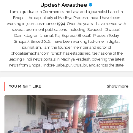
Updesh Awasthee
I am a graduate in Commerce and Law, and a journalist based in
Bhopal, the capital city of Madhya Pradesh, India. I have been
working in journalism since 1994. Over the years, I have served with
several prominent publications, including: Swadesh (Gwalior),
Dainik Jagran (Jhansi), Raj Express (Bhopal), Pradesh Today
(Bhopal); Since 2012, I have been working full-time in digital
journalism. I am the founder member and editor of
bhopalsamachar.com, which has established itself as one of the
leading Hindi news portals in Madhya Pradesh, covering the latest
news from Bhopal, Indore, Jabalpur, Gwalior, and across the state.
YOU MIGHT LIKE
Show more