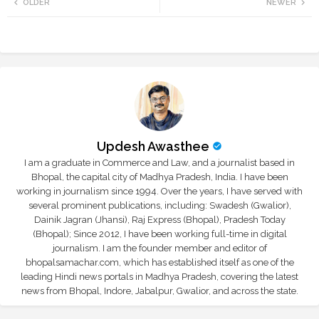
OLDER
NEWER
tte
ats
r
app
Updesh Awasthee
I am a graduate in Commerce and Law, and a journalist based in
Bhopal, the capital city of Madhya Pradesh, India. I have been
working in journalism since 1994. Over the years, I have served with
several prominent publications, including: Swadesh (Gwalior),
Dainik Jagran (Jhansi), Raj Express (Bhopal), Pradesh Today
(Bhopal); Since 2012, I have been working full-time in digital
journalism. I am the founder member and editor of
bhopalsamachar.com, which has established itself as one of the
leading Hindi news portals in Madhya Pradesh, covering the latest
news from Bhopal, Indore, Jabalpur, Gwalior, and across the state.