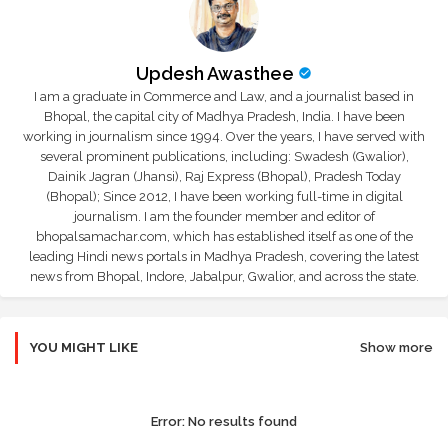
Updesh Awasthee
I am a graduate in Commerce and Law, and a journalist based in
Bhopal, the capital city of Madhya Pradesh, India. I have been
working in journalism since 1994. Over the years, I have served with
several prominent publications, including: Swadesh (Gwalior),
Dainik Jagran (Jhansi), Raj Express (Bhopal), Pradesh Today
(Bhopal); Since 2012, I have been working full-time in digital
journalism. I am the founder member and editor of
bhopalsamachar.com, which has established itself as one of the
leading Hindi news portals in Madhya Pradesh, covering the latest
news from Bhopal, Indore, Jabalpur, Gwalior, and across the state.
YOU MIGHT LIKE
Show more
Error:
No results found