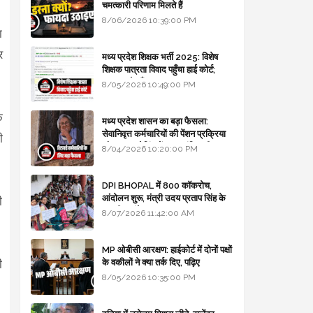
चमत्कारी परिणाम मिलते हैं
8/06/2026 10:39:00 PM
ा
र
मध्य प्रदेश शिक्षक भर्ती 2025: विशेष
शिक्षक पात्रता विवाद पहुँचा हाई कोर्ट;
सरकार से माँगा जवाब
8/05/2026 10:49:00 PM
े
मध्य प्रदेश शासन का बड़ा फैसला:
सेवानिवृत्त कर्मचारियों की पेंशन प्रक्रिया
ी
और बजट कोडिंग में हुए क्रांतिकारी
8/04/2026 10:20:00 PM
बदलाव
DPI BHOPAL में 800 कॉकरोच,
आंदोलन शुरू, मंत्री उदय प्रताप सिंह के
ी
घर भी जाएंगे
8/07/2026 11:42:00 AM
MP ओबीसी आरक्षण: हाईकोर्ट में दोनों पक्षों
के वकीलों ने क्या तर्क दिए, पढ़िए
ी
8/05/2026 10:35:00 PM