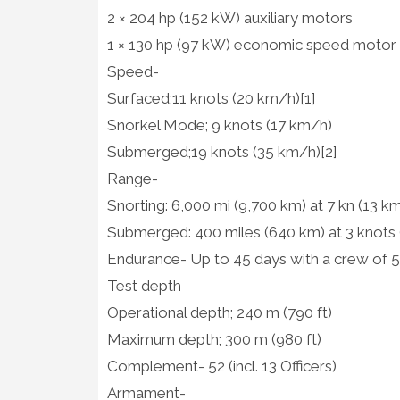
2 × 204 hp (152 kW) auxiliary motors
1 × 130 hp (97 kW) economic speed motor
Speed-
Surfaced;11 knots (20 km/h)[1]
Snorkel Mode; 9 knots (17 km/h)
Submerged;19 knots (35 km/h)[2]
Range-
Snorting: 6,000 mi (9,700 km) at 7 kn (13 k
Submerged: 400 miles (640 km) at 3 knots 
Endurance- Up to 45 days with a crew of 
Test depth
Operational depth; 240 m (790 ft)
Maximum depth; 300 m (980 ft)
Complement- 52 (incl. 13 Officers)
Armament-