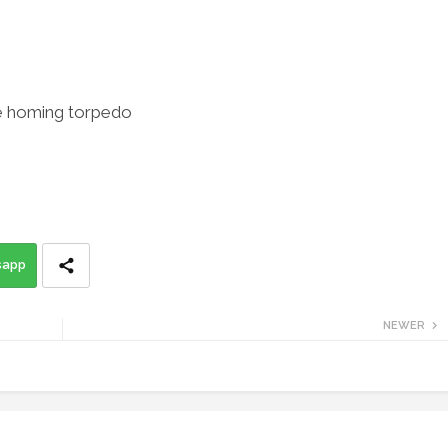
ve homing torpedo
sapp
NEWER