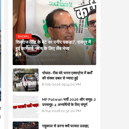
BHOPAL
शिवराज सिंह के बेटे का पनीर पकड़ा?, रायपुर में
हुई कार्रवाई, जांच के लिए लैब भेजा
Updesh Awasthee
8/06/2026 10:09:00 PM
भोपाल–रीवा वंदे भारत एक्सप्रेस में बर्थों
की संख्या डबल से ज्यादा हुई
8/06/2026 09:14:00 PM
MP Patwari भर्ती 2026 और समूह-2
उपसमूह-4 अभ्यर्थियों के लिए संपूर्ण
ज
मार्गदर्शिका
8/04/2026 10:32:00 PM
न
राहुकाल से डरना क्यों फायदा उठाइए,