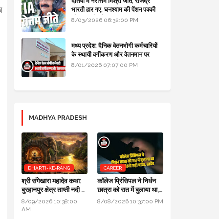
दतिया में नरोत्तम मिश्रा जीते, राजेंद्र
ब
भारती हार गए, घनश्याम की पेंशन पक्की
और आशुतोष बैक टू...
8/03/2026 06:32:00 PM
मध्य प्रदेश: दैनिक वेतनभोगी कर्मचारियों
के स्थायी वर्गीकरण और वेतनमान पर
सरकार का बड़ा स्पष्टीकरण
8/01/2026 07:07:00 PM
MADHYA PRADESH
DHARTI-KE-RANG
CAREER
श्री संगेखारा महादेव कथा:
कॉलेज प्रिंसिपल ने निर्धन
बुरहानपुर क्षेत्र ताप्ती नदी में
छात्रा को रात में बुलाया था,
स्थित 900 वर्ष प्राचीन
जांच में ऑडियो सही पाया,
8/09/2026 10:38:00
8/08/2026 10:37:00 PM
दिव्य अखंड शिवलिंग
सस्पेंड
AM