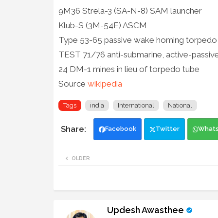
9M36 Strela-3 (SA-N-8) SAM launcher
Klub-S (3M-54E) ASCM
Type 53-65 passive wake homing torpedo
TEST 71/76 anti-submarine, active-passi
24 DM-1 mines in lieu of torpedo tube
Source
wikipedia
Tags
india
International
National
Facebook
Twitter
What
OLDER
Updesh Awasthee