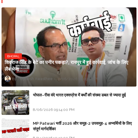
BHOPAL
शिवराज सिंह के बेटे का पनीर पकड़ा?, रायपुर में हुई कार्रवाई, जांच के लिए
लैब भेजा
Updesh Awasthee
8/06/2026 10:09:00 PM
भोपाल–रीवा वंदे भारत एक्सप्रेस में बर्थों की संख्या डबल से ज्यादा हुई
8/06/2026 09:14:00 PM
MP Patwari भर्ती 2026 और समूह-2 उपसमूह-4 अभ्यर्थियों के लिए
संपूर्ण मार्गदर्शिका