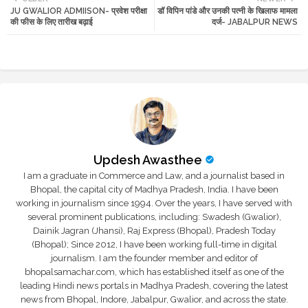
JU GWALIOR ADMIISON- प्रवेश परीक्षा
डॉ विपिन पांडे और उनकी पत्नी के खिलाफ मामला
tte
ats
की फीस के लिए तारीख बढ़ाई
दर्ज- JABALPUR NEWS
r
app
Updesh Awasthee
I am a graduate in Commerce and Law, and a journalist based in
Bhopal, the capital city of Madhya Pradesh, India. I have been
working in journalism since 1994. Over the years, I have served with
several prominent publications, including: Swadesh (Gwalior),
Dainik Jagran (Jhansi), Raj Express (Bhopal), Pradesh Today
(Bhopal); Since 2012, I have been working full-time in digital
journalism. I am the founder member and editor of
bhopalsamachar.com, which has established itself as one of the
leading Hindi news portals in Madhya Pradesh, covering the latest
news from Bhopal, Indore, Jabalpur, Gwalior, and across the state.