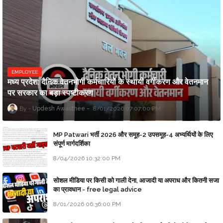
EMPLOYEE
मध्य प्रदेश: दैनिक वेतनभोगी कर्मचारियों के स्थायी वर्गीकरण और वेतनमान
पर सरकार का बड़ा स्पष्टीकरण
Updesh Awasthee
8/01/2026 07:07:00 PM
MP Patwari भर्ती 2026 और समूह-2 उपसमूह-4 अभ्यर्थियों के लिए
संपूर्ण मार्गदर्शिका
8/04/2026 10:32:00 PM
सोशल मीडिया पर किसी को गाली देना, आजादी या अपराध और कितनी सजा
का प्रावधान - free legal advice
8/01/2026 06:36:00 PM