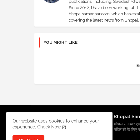
publications, including: Swadesh (Gwal
Since 2012, I have been working full-t
bhopalsamachar.com, which has establi
covering the latest news from Bhopal, I
YOU MIGHT LIKE
Er
Bhopal Sa
Our website uses cookies to enhance your
भोपाल समाचार एक प्र
experience.
Check Now
महिलाओं के लिए मह