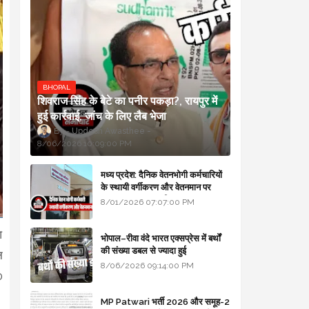
BHOPAL
शिवराज सिंह के बेटे का पनीर पकड़ा?, रायपुर में
हुई कार्रवाई, जांच के लिए लैब भेजा
Updesh Awasthee
8/06/2026 10:09:00 PM
मध्य प्रदेश: दैनिक वेतनभोगी कर्मचारियों
के स्थायी वर्गीकरण और वेतनमान पर
सरकार का बड़ा स्पष्टीकरण
8/01/2026 07:07:00 PM
आ
भोपाल–रीवा वंदे भारत एक्सप्रेस में बर्थों
की संख्या डबल से ज्यादा हुई
न
8/06/2026 09:14:00 PM
0
MP Patwari भर्ती 2026 और समूह-2