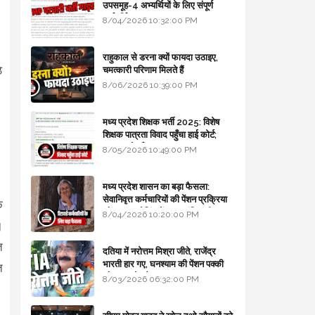
उपसमूह-4 अभ्यर्थियों के लिए संपूर्ण
मार्गदर्शिका
8/04/2026 10:32:00 PM
राहुकाल से डरना क्यों फायदा उठाइए,
े
चमत्कारी परिणाम मिलते हैं
8/06/2026 10:39:00 PM
।
मध्य प्रदेश शिक्षक भर्ती 2025: विशेष
शिक्षक पात्रता विवाद पहुँचा हाई कोर्ट;
सरकार से माँगा जवाब
8/05/2026 10:49:00 PM
मध्य प्रदेश शासन का बड़ा फैसला:
सेवानिवृत्त कर्मचारियों की पेंशन प्रक्रिया
े
और बजट कोडिंग में हुए क्रांतिकारी
8/04/2026 10:20:00 PM
।
बदलाव
त
दतिया में नरोत्तम मिश्रा जीते, राजेंद्र
भारती हार गए, घनश्याम की पेंशन पक्की
त
और आशुतोष बैक टू...
8/03/2026 06:32:00 PM