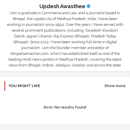
Updesh Awasthee
I am a graduate in Commerce and Law, and a journalist based in
Bhopal, the capital city of Madhya Pradesh, India. I have been
working in journalism since 1994. Over the years, I have served with
several prominent publications, including: Swadesh (Gwalior),
Dainik Jagran (Jhansi), Raj Express (Bhopal), Pradesh Today
(Bhopal); Since 2012, I have been working full-time in digital
journalism. I am the founder member and editor of
bhopalsamachar.com, which has established itself as one of the
leading Hindi news portals in Madhya Pradesh, covering the latest
news from Bhopal, Indore, Jabalpur, Gwalior, and across the state.
YOU MIGHT LIKE
Show more
Error:
No results found