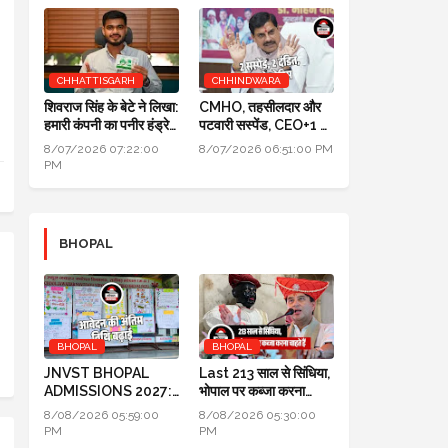
कर्मचारियों के लिए बड़ी खबर
CHHATTISGARH
CHHINDWARA
शिवराज सिंह के बेटे ने लिखा:
CMHO, तहसीलदार और
हमारी कंपनी का पनीर हंड्रेड
पटवारी सस्पेंड, CEO+1 का
परसेंट प्योर है, लैब रिपोर्ट आ
सैलरी इंक्रीमेंट स्टॉप,
8/07/2026 07:22:00
8/07/2026 06:51:00 PM
गई है
SDM+2 को नोटिस:
PM
मुख्यमंत्री जन-विश्वास
BHOPAL
BHOPAL
BHOPAL
JNVST BHOPAL
Last 213 साल से सिंधिया,
ADMISSIONS 2027:
भोपाल पर कब्जा करना
कक्षा 6 में प्रवेश के लिए
चाहते हैं लेकिन सफल नहीं हो
8/08/2026 05:59:00
8/08/2026 05:30:00
आवेदन की अंतिम तिथि बढ़ाई
पाए
PM
PM