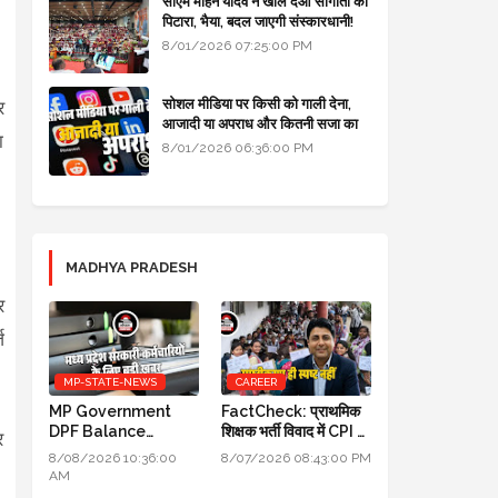
सीएम मोहन यादव ने खोल दओ सौगातों को
पिटारा, भैया, बदल जाएगी संस्कारधानी!
8/01/2026 07:25:00 PM
सोशल मीडिया पर किसी को गाली देना,
र
आजादी या अपराध और कितनी सजा का
ा
प्रावधान - free legal advice
8/01/2026 06:36:00 PM
MADHYA PRADESH
र
ज
MP-STATE-NEWS
CAREER
MP Government
FactCheck: प्राथमिक
DPF Balance
शिक्षक भर्ती विवाद में CPI का
र
Update New
स्पष्टीकरण ही स्पष्ट नहीं
8/08/2026 10:36:00
8/07/2026 08:43:00 PM
Guidelines 2026:
AM
मध्य प्रदेश सरकारी