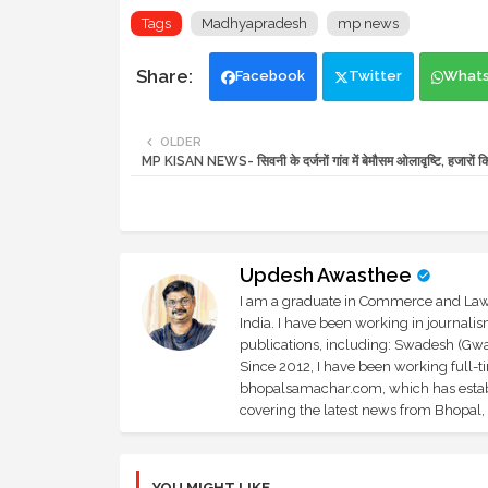
Tags
Madhyapradesh
mp news
Facebook
Twitter
What
OLDER
MP KISAN NEWS- सिवनी के दर्जनों गांव में बेमौसम ओलावृष्टि, हजारों कि
Updesh Awasthee
I am a graduate in Commerce and Law, 
India. I have been working in journali
publications, including: Swadesh (Gwal
Since 2012, I have been working full-t
bhopalsamachar.com, which has establi
covering the latest news from Bhopal, I
YOU MIGHT LIKE