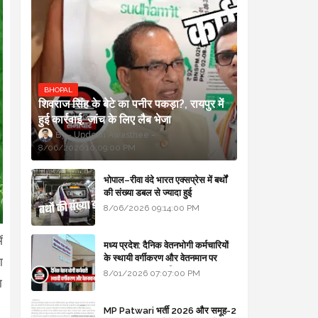
BHOPAL
शिवराज सिंह के बेटे का पनीर पकड़ा?, रायपुर में
हुई कार्रवाई, जांच के लिए लैब भेजा
Updesh Awasthee
8/06/2026 10:09:00 PM
भोपाल–रीवा वंदे भारत एक्सप्रेस में बर्थों
की संख्या डबल से ज्यादा हुई
8/06/2026 09:14:00 PM
ं
मध्य प्रदेश: दैनिक वेतनभोगी कर्मचारियों
के स्थायी वर्गीकरण और वेतनमान पर
ा
सरकार का बड़ा स्पष्टीकरण
8/01/2026 07:07:00 PM
ा
MP Patwari भर्ती 2026 और समूह-2