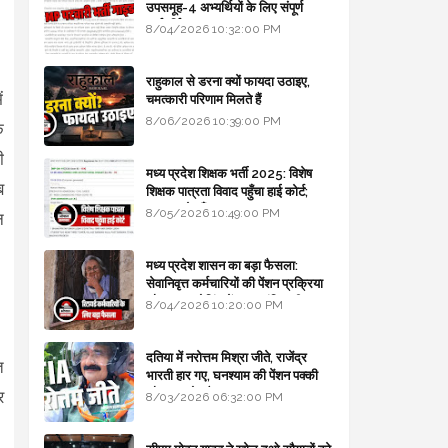
उपसमूह-4 अभ्यर्थियों के लिए संपूर्ण
मार्गदर्शिका
8/04/2026 10:32:00 PM
राहुकाल से डरना क्यों फायदा उठाइए,
ं
चमत्कारी परिणाम मिलते हैं
8/06/2026 10:39:00 PM
क
ी
मध्य प्रदेश शिक्षक भर्ती 2025: विशेष
ब
शिक्षक पात्रता विवाद पहुँचा हाई कोर्ट;
सरकार से माँगा जवाब
8/05/2026 10:49:00 PM
न
मध्य प्रदेश शासन का बड़ा फैसला:
सेवानिवृत्त कर्मचारियों की पेंशन प्रक्रिया
और बजट कोडिंग में हुए क्रांतिकारी
8/04/2026 10:20:00 PM
बदलाव
दतिया में नरोत्तम मिश्रा जीते, राजेंद्र
ि
भारती हार गए, घनश्याम की पेंशन पक्की
और आशुतोष बैक टू...
र
8/03/2026 06:32:00 PM