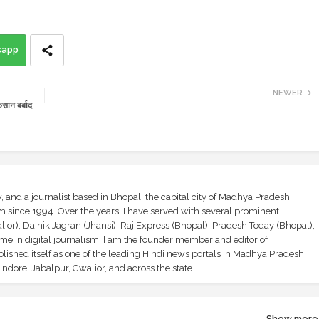
sapp
NEWER
सान बर्बाद
and a journalist based in Bhopal, the capital city of Madhya Pradesh,
sm since 1994. Over the years, I have served with several prominent
ior), Dainik Jagran (Jhansi), Raj Express (Bhopal), Pradesh Today (Bhopal);
ime in digital journalism. I am the founder member and editor of
shed itself as one of the leading Hindi news portals in Madhya Pradesh,
ndore, Jabalpur, Gwalior, and across the state.
Show more