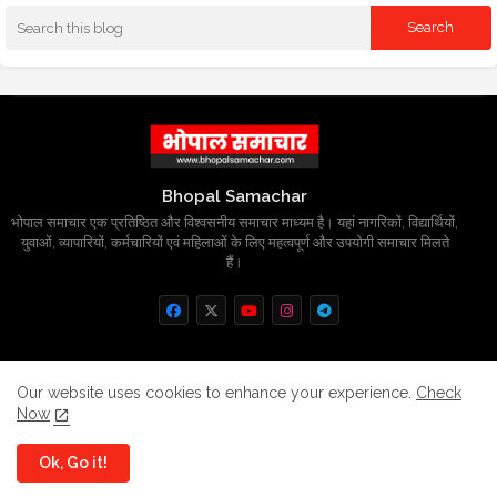
Bhopal Samachar
भोपाल समाचार एक प्रतिष्ठित और विश्वसनीय समाचार माध्यम है। यहां नागरिकों, विद्यार्थियों,
युवाओं, व्यापारियों, कर्मचारियों एवं महिलाओं के लिए महत्वपूर्ण और उपयोगी समाचार मिलते
हैं।
Home
About
Contact us
Privacy Policy
Our website uses cookies to enhance your experience.
Check
Now
Grievance
Disclaimer
sitemap
Ok, Go it!
All Right Reserved Copyright
BhopalSmachar.com