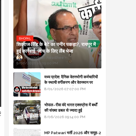
BHOPAL
शिवराज सिंह के बेटे का पनीर पकड़ा?, रायपुर में
हुई कार्रवाई, जांच के लिए लैब भेजा
Updesh Awasthee
8/06/2026 10:09:00 PM
मध्य प्रदेश: दैनिक वेतनभोगी कर्मचारियों
के स्थायी वर्गीकरण और वेतनमान पर
सरकार का बड़ा स्पष्टीकरण
8/01/2026 07:07:00 PM
भोपाल–रीवा वंदे भारत एक्सप्रेस में बर्थों
की संख्या डबल से ज्यादा हुई
ट
8/06/2026 09:14:00 PM
MP Patwari भर्ती 2026 और समूह-2