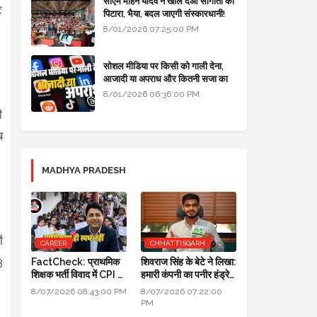
सीएम मोहन यादव ने खोल दओ सौगातों को
ट
पिटारा, भैया, बदल जाएगी संस्कारधानी!
8/01/2026 07:25:00 PM
सोशल मीडिया पर किसी को गाली देना,
आजादी या अपराध और कितनी सजा का
प्रावधान - free legal advice
8/01/2026 06:36:00 PM
ी
ब
MADHYA PRADESH
ं
CAREER
CHHATTISGARH
3
FactCheck: प्राथमिक
शिवराज सिंह के बेटे ने लिखा:
शिक्षक भर्ती विवाद में CPI का
हमारी कंपनी का पनीर हंड्रेड
स्पष्टीकरण ही स्पष्ट नहीं
परसेंट प्योर है, लैब रिपोर्ट आ
8/07/2026 08:43:00 PM
8/07/2026 07:22:00
गई है
PM