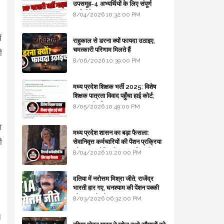
उपसमूह-4 अभ्यर्थियों के लिए संपूर्ण
मार्गदर्शिका
8/04/2026 10:32:00 PM
ं
राहुकाल से डरना क्यों फायदा उठाइए,
चमत्कारी परिणाम मिलते हैं
ी
8/06/2026 10:39:00 PM
मध्य प्रदेश शिक्षक भर्ती 2025: विशेष
शिक्षक पात्रता विवाद पहुँचा हाई कोर्ट;
सरकार से माँगा जवाब
8/05/2026 10:49:00 PM
ा
मध्य प्रदेश शासन का बड़ा फैसला:
ी
सेवानिवृत्त कर्मचारियों की पेंशन प्रक्रिया
और बजट कोडिंग में हुए क्रांतिकारी
8/04/2026 10:20:00 PM
बदलाव
दतिया में नरोत्तम मिश्रा जीते, राजेंद्र
भारती हार गए, घनश्याम की पेंशन पक्की
और आशुतोष बैक टू...
8/03/2026 06:32:00 PM
।