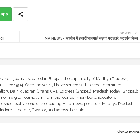
sapp
NEWER
ndi
MP NEWS- खरगोन में हजारों भाजपाई सड़कों पर उतरे, प्रदर्शन किया
and a journalist based in Bhopal, the capital city of Madhya Pradesh,
sm since 1994. Over the years, I have served with several prominent
ior), Dainik Jagran (Jhansi), Raj Express (Bhopal), Pradesh Today (Bhopal);
ime in digital journalism. I am the founder member and editor of
shed itself as one of the leading Hindi news portals in Madhya Pradesh,
ndore, Jabalpur, Gwalior, and across the state.
Show more