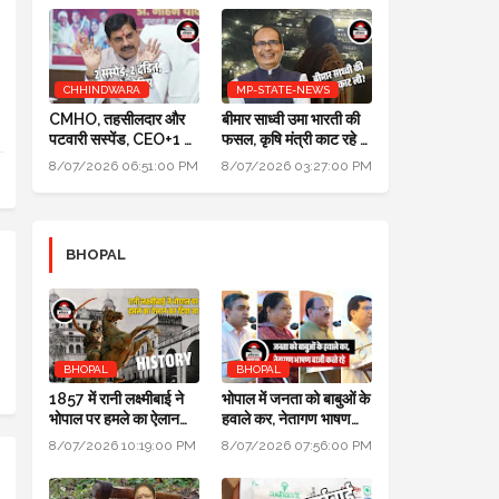
CHHINDWARA
MP-STATE-NEWS
CMHO, तहसीलदार और
बीमार साध्वी उमा भारती की
पटवारी सस्पेंड, CEO+1 का
फसल, कृषि मंत्री काट रहे हैं:
सैलरी इंक्रीमेंट स्टॉप,
पॉलिटिक्स गजब है @ दतिया
8/07/2026 06:51:00 PM
8/07/2026 03:27:00 PM
SDM+2 को नोटिस:
उपचुनाव
मुख्यमंत्री जन-विश्वास
BHOPAL
BHOPAL
BHOPAL
1857 में रानी लक्ष्मीबाई ने
भोपाल में जनता को बाबुओं के
भोपाल पर हमले का ऐलान
हवाले कर, नेतागण भाषण
कर दिया था, बेगम ने रानी को
बाजी करते रहे: मुख्यमंत्री
8/07/2026 10:19:00 PM
8/07/2026 07:56:00 PM
मारने सैनिक भेजे थे
जन विश्वास अभियान