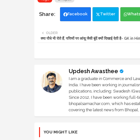
Facebook
Twitter
What
OLDER
क्या पौधे भी रोते हैं, पत्तियों पर आंसू जैसी बूंदें क्यों दिखाई देती है- GK in Hi
Updesh Awasthee
I am a graduate in Commerce and Law, 
India. I have been working in journali
publications, including: Swadesh (Gwal
Since 2012, I have been working full-t
bhopalsamachar.com, which has establi
covering the latest news from Bhopal, I
YOU MIGHT LIKE