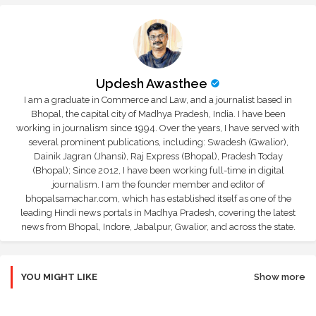
Updesh Awasthee
I am a graduate in Commerce and Law, and a journalist based in
Bhopal, the capital city of Madhya Pradesh, India. I have been
working in journalism since 1994. Over the years, I have served with
several prominent publications, including: Swadesh (Gwalior),
Dainik Jagran (Jhansi), Raj Express (Bhopal), Pradesh Today
(Bhopal); Since 2012, I have been working full-time in digital
journalism. I am the founder member and editor of
bhopalsamachar.com, which has established itself as one of the
leading Hindi news portals in Madhya Pradesh, covering the latest
news from Bhopal, Indore, Jabalpur, Gwalior, and across the state.
YOU MIGHT LIKE
Show more