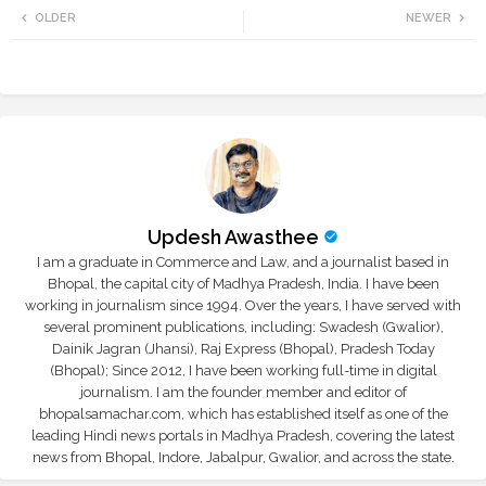
OLDER
NEWER
tte
ats
r
app
Updesh Awasthee
I am a graduate in Commerce and Law, and a journalist based in
Bhopal, the capital city of Madhya Pradesh, India. I have been
working in journalism since 1994. Over the years, I have served with
several prominent publications, including: Swadesh (Gwalior),
Dainik Jagran (Jhansi), Raj Express (Bhopal), Pradesh Today
(Bhopal); Since 2012, I have been working full-time in digital
journalism. I am the founder member and editor of
bhopalsamachar.com, which has established itself as one of the
leading Hindi news portals in Madhya Pradesh, covering the latest
news from Bhopal, Indore, Jabalpur, Gwalior, and across the state.