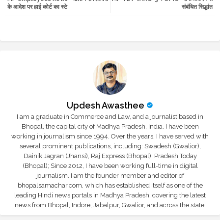
के आदेश पर हाई कोर्ट का स्टे
संबंधित सिद्धांत
r
app
Updesh Awasthee
I am a graduate in Commerce and Law, and a journalist based in
Bhopal, the capital city of Madhya Pradesh, India. I have been
working in journalism since 1994. Over the years, I have served with
several prominent publications, including: Swadesh (Gwalior),
Dainik Jagran (Jhansi), Raj Express (Bhopal), Pradesh Today
(Bhopal); Since 2012, I have been working full-time in digital
journalism. I am the founder member and editor of
bhopalsamachar.com, which has established itself as one of the
leading Hindi news portals in Madhya Pradesh, covering the latest
news from Bhopal, Indore, Jabalpur, Gwalior, and across the state.