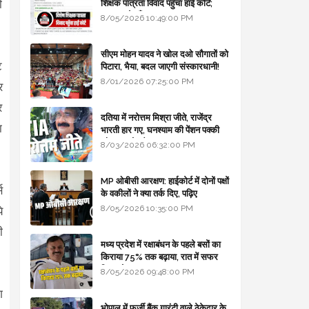
ी
शिक्षक पात्रता विवाद पहुँचा हाई कोर्ट;
सरकार से माँगा जवाब
8/05/2026 10:49:00 PM
सीएम मोहन यादव ने खोल दओ सौगातों को
ट
पिटारा, भैया, बदल जाएगी संस्कारधानी!
8/01/2026 07:25:00 PM
र
र
दतिया में नरोत्तम मिश्रा जीते, राजेंद्र
ा
भारती हार गए, घनश्याम की पेंशन पक्की
और आशुतोष बैक टू...
8/03/2026 06:32:00 PM
MP ओबीसी आरक्षण: हाईकोर्ट में दोनों पक्षों
स
के वकीलों ने क्या तर्क दिए, पढ़िए
8/05/2026 10:35:00 PM
े
ी
मध्य प्रदेश में रक्षाबंधन के पहले बसों का
किराया 75% तक बढ़ाया, रात में सफर
किया तो 10% एक्स्ट्रा
8/05/2026 09:48:00 PM
ग
भोपाल में फर्जी बैंक गारंटी वाले ठेकेदार के