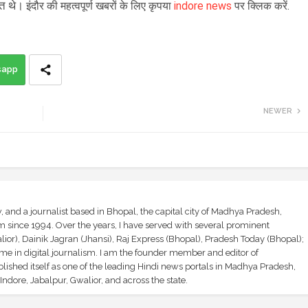
ित थे।
इंदौर की महत्वपूर्ण खबरों के लिए कृपया
indore news
पर क्लिक करें.
sapp
NEWER
and a journalist based in Bhopal, the capital city of Madhya Pradesh,
sm since 1994. Over the years, I have served with several prominent
ior), Dainik Jagran (Jhansi), Raj Express (Bhopal), Pradesh Today (Bhopal);
ime in digital journalism. I am the founder member and editor of
shed itself as one of the leading Hindi news portals in Madhya Pradesh,
ndore, Jabalpur, Gwalior, and across the state.