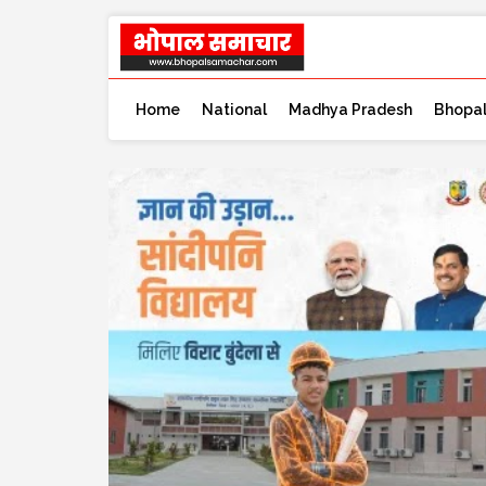
Home
National
Madhya Pradesh
Bhopa