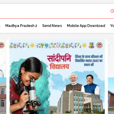
l
Madhya Pradesh 2
Send News
Mobile App Download
Y