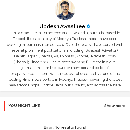
Updesh Awasthee
I am a graduate in Commerce and Law, and a journalist based in
Bhopal, the capital city of Madhya Pradesh, India. I have been
working in journalism since 1994. Over the years, I have served with
several prominent publications, including: Swadesh (Gwalior),
Dainik Jagran (Jhansi), Raj Express (Bhopal), Pradesh Today
(Bhopal); Since 2012, I have been working full-time in digital
journalism. I am the founder member and editor of
bhopalsamachar.com, which has established itself as one of the
leading Hindi news portals in Madhya Pradesh, covering the latest
news from Bhopal, Indore, Jabalpur, Gwalior, and across the state.
YOU MIGHT LIKE
Show more
Error:
No results found