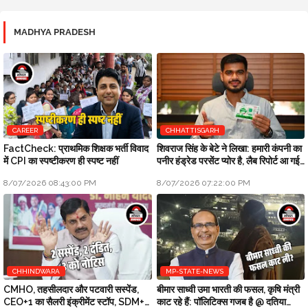
MADHYA PRADESH
CAREER
CHHATTISGARH
FactCheck: प्राथमिक शिक्षक भर्ती विवाद
शिवराज सिंह के बेटे ने लिखा: हमारी कंपनी का
में CPI का स्पष्टीकरण ही स्पष्ट नहीं
पनीर हंड्रेड परसेंट प्योर है, लैब रिपोर्ट आ गई
है
8/07/2026 08:43:00 PM
8/07/2026 07:22:00 PM
CHHINDWARA
MP-STATE-NEWS
CMHO, तहसीलदार और पटवारी सस्पेंड,
बीमार साध्वी उमा भारती की फसल, कृषि मंत्री
CEO+1 का सैलरी इंक्रीमेंट स्टॉप, SDM+2
काट रहे हैं: पॉलिटिक्स गजब है @ दतिया