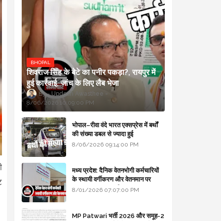
BHOPAL
शिवराज सिंह के बेटे का पनीर पकड़ा?, रायपुर में
हुई कार्रवाई, जांच के लिए लैब भेजा
Updesh Awasthee
8/06/2026 10:09:00 PM
भोपाल–रीवा वंदे भारत एक्सप्रेस में बर्थों
की संख्या डबल से ज्यादा हुई
8/06/2026 09:14:00 PM
ी
मध्य प्रदेश: दैनिक वेतनभोगी कर्मचारियों
के स्थायी वर्गीकरण और वेतनमान पर
ट
सरकार का बड़ा स्पष्टीकरण
8/01/2026 07:07:00 PM
MP Patwari भर्ती 2026 और समूह-2