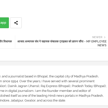
sapp
NEWER
 और विधायक
आजाद अध्यापक संघ ने सहायक संचालक ट्राइबल को ज्ञापन सौंपा - MP EMPLOYEE
NEWS
and a journalist based in Bhopal, the capital city of Madhya Pradesh,
sm since 1994. Over the years, I have served with several prominent
ior), Dainik Jagran (Jhansi), Raj Express (Bhopal), Pradesh Today (Bhopal);
ime in digital journalism. I am the founder member and editor of
shed itself as one of the leading Hindi news portals in Madhya Pradesh,
ndore, Jabalpur, Gwalior, and across the state.