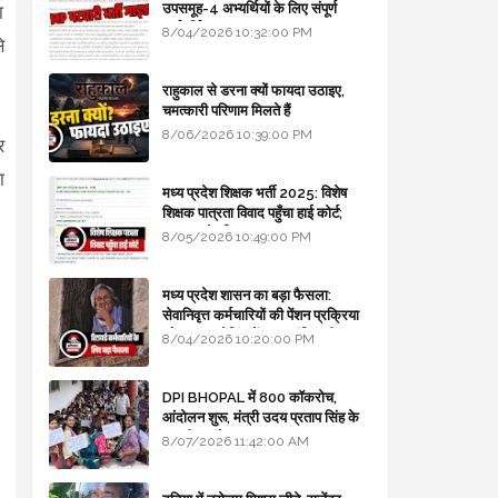
उपसमूह-4 अभ्यर्थियों के लिए संपूर्ण
ा
मार्गदर्शिका
8/04/2026 10:32:00 PM
े
राहुकाल से डरना क्यों फायदा उठाइए,
चमत्कारी परिणाम मिलते हैं
8/06/2026 10:39:00 PM
र
ा
मध्य प्रदेश शिक्षक भर्ती 2025: विशेष
शिक्षक पात्रता विवाद पहुँचा हाई कोर्ट;
सरकार से माँगा जवाब
8/05/2026 10:49:00 PM
मध्य प्रदेश शासन का बड़ा फैसला:
सेवानिवृत्त कर्मचारियों की पेंशन प्रक्रिया
और बजट कोडिंग में हुए क्रांतिकारी
8/04/2026 10:20:00 PM
बदलाव
DPI BHOPAL में 800 कॉकरोच,
आंदोलन शुरू, मंत्री उदय प्रताप सिंह के
घर भी जाएंगे
8/07/2026 11:42:00 AM