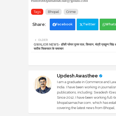
editorbhopalsamachar@gmail.com
Tags
Bhopal
Crime
Facebook
Twitter
What
OLDER
GWALIOR NEWS- हॉकी प्लेयर पूनम पाल, किसान, मंत्री प्रद्युम्न सिंह
सतीश सिकरवार के समाचार
Updesh Awasthee
I am a graduate in Commerce and Law, 
India. I have been working in journali
publications, including: Swadesh (Gwal
Since 2012, I have been working full-t
bhopalsamachar.com, which has establi
covering the latest news from Bhopal, I