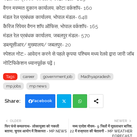
वैगन मरम्मत दुकान कार्यालय, कोटा वर्कशॉप- 160
मंडल रेल प्रबंधक कार्यालय, भोपाल मंडल- 648
कैरिज रिपेयर वैगन शॉप ऑफिस, भोपाल वर्कशॉप- 165
मंडल रेल प्रबंधक कार्यालय, जबलपुर मंडल- 570
डब्ल्यूसीआर/ मुख्यालय/ जबलपुर- 20
स्पेशल नोट:- आवेदन करने से पहले कृपया पश्चिम मध्य रेलवे द्वारा जारी जॉब
नोटिफिकेशन ध्यानपूर्वक पढ़ें।
Tags
career
government job
Madhyapradesh
mp jobs
mp news
Facebook
Twi
Wh
OLDER
NEWER
फिर फंसे कमलनाथ- लोकायुक्त को नकली
मध्य प्रदेश मौसम- 9 जिलों में मूसलाधार बारिश,
tte
ats
बताया, चुनाव आयोग में शिकायत - MP NEWS
22 में वज्रपात की चेतावनी - MP WEATHER
FORECAST