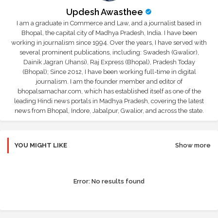
Updesh Awasthee
I am a graduate in Commerce and Law, and a journalist based in
Bhopal, the capital city of Madhya Pradesh, India. I have been
working in journalism since 1994. Over the years, I have served with
several prominent publications, including: Swadesh (Gwalior),
Dainik Jagran (Jhansi), Raj Express (Bhopal), Pradesh Today
(Bhopal); Since 2012, I have been working full-time in digital
journalism. I am the founder member and editor of
bhopalsamachar.com, which has established itself as one of the
leading Hindi news portals in Madhya Pradesh, covering the latest
news from Bhopal, Indore, Jabalpur, Gwalior, and across the state.
YOU MIGHT LIKE
Show more
Error:
No results found