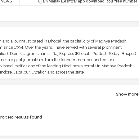
NDI NEWS
Ujjain Mahakaleshwar app download, toll free number
and a journalist based in Bhopal, the capital city of Madhya Pradesh,
sm since 1994. Over the years, I have served with several prominent
ior), Dainik Jagran (Jhansi), Raj Express (Bhopal), Pradesh Today (Bhopal);
ime in digital journalism. I am the founder member and editor of
shed itself as one of the leading Hindi news portals in Madhya Pradesh,
ndore, Jabalpur, Gwalior, and across the state.
Show more
ror:
No results found