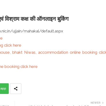
एवं विश्राम कक्ष की ऑनलाइन बुकिंग
mp.nic.in/ujjain/mahakal/default.aspx
re
g click here
house, bhakt Niwas, accommodation online booking clic
ne booking click here
sapp
NEWER