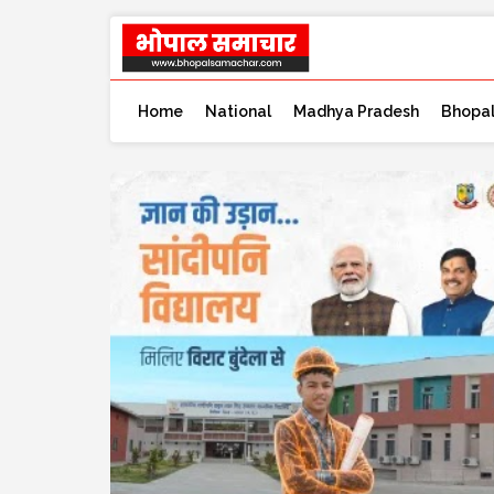
Home
National
Madhya Pradesh
Bhopa