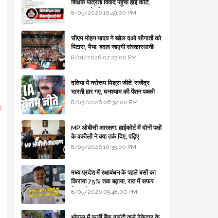
शिक्षक पात्रता विवाद पहुँचा हाई कोर्ट;
सरकार से माँगा जवाब
8/05/2026 10:49:00 PM
सीएम मोहन यादव ने खोल दओ सौगातों को
पिटारा, भैया, बदल जाएगी संस्कारधानी!
8/01/2026 07:25:00 PM
दतिया में नरोत्तम मिश्रा जीते, राजेंद्र
भारती हार गए, घनश्याम की पेंशन पक्की
और आशुतोष बैक टू...
8/03/2026 06:32:00 PM
k
MP ओबीसी आरक्षण: हाईकोर्ट में दोनों पक्षों
के वकीलों ने क्या तर्क दिए, पढ़िए
8/05/2026 10:35:00 PM
मध्य प्रदेश में रक्षाबंधन के पहले बसों का
किराया 75% तक बढ़ाया, रात में सफर
किया तो 10% एक्स्ट्रा
8/05/2026 09:48:00 PM
भोपाल में फर्जी बैंक गारंटी वाले ठेकेदार के