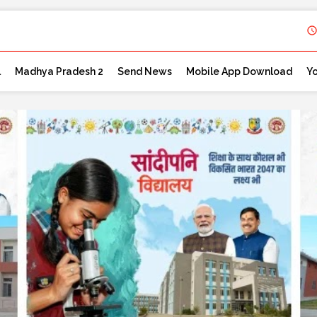
l
Madhya Pradesh 2
Send News
Mobile App Download
Y