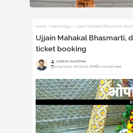
Home
technology
Ujjain Mahakal Bhasmarti, dars
Ujjain Mahakal Bhasmarti,
ticket booking
Updesh Awasthee
person
3/05/2021 06:06:00 AM
1 minute read