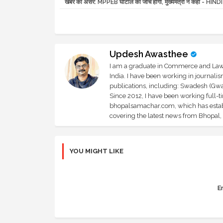
खबर का असर: MPPEB घोटाले की जांच होगी, मुख्यमंत्री ने कहा - HI
Updesh Awasthee
I am a graduate in Commerce and Law, 
India. I have been working in journali
publications, including: Swadesh (Gwal
Since 2012, I have been working full-t
bhopalsamachar.com, which has establi
covering the latest news from Bhopal, I
YOU MIGHT LIKE
Er