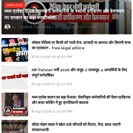
EMPLOYEE
मध्य प्रदेश: दैनिक वेतनभोगी कर्मचारियों के स्थायी वर्गीकरण और वेतनमान
पर सरकार का बड़ा स्पष्टीकरण
Updesh Awasthee
8/01/2026 07:07:00 PM
सोशल मीडिया पर किसी को गाली देना, आजादी या अपराध और कितनी सजा
का प्रावधान - free legal advice
8/01/2026 06:36:00 PM
MP Patwari भर्ती 2026 और समूह-2 उपसमूह-4 अभ्यर्थियों के लिए
संपूर्ण मार्गदर्शिका
8/04/2026 10:32:00 PM
मध्य प्रदेश शासन का बड़ा फैसला: सेवानिवृत्त कर्मचारियों की पेंशन प्रक्रिया
और बजट कोडिंग में हुए क्रांतिकारी बदलाव
8/04/2026 10:20:00 PM
सीएम मोहन यादव ने खोल दओ सौगातों को पिटारा, भैया, बदल जाएगी
संस्कारधानी!