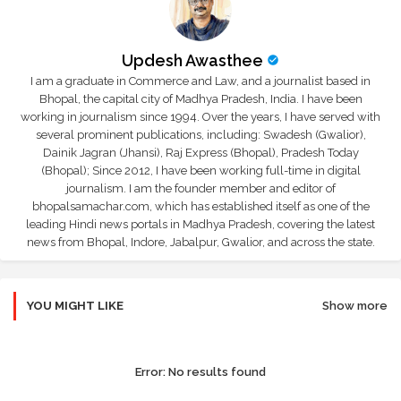
Updesh Awasthee
I am a graduate in Commerce and Law, and a journalist based in
Bhopal, the capital city of Madhya Pradesh, India. I have been
working in journalism since 1994. Over the years, I have served with
several prominent publications, including: Swadesh (Gwalior),
Dainik Jagran (Jhansi), Raj Express (Bhopal), Pradesh Today
(Bhopal); Since 2012, I have been working full-time in digital
journalism. I am the founder member and editor of
bhopalsamachar.com, which has established itself as one of the
leading Hindi news portals in Madhya Pradesh, covering the latest
news from Bhopal, Indore, Jabalpur, Gwalior, and across the state.
YOU MIGHT LIKE
Show more
Error:
No results found