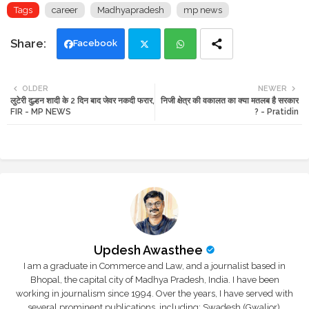
Tags
career
Madhyapradesh
mp news
Facebook
Twi
Wh
OLDER
NEWER
लुटेरी दुल्हन शादी के 2 दिन बाद जेवर नकदी फरार,
निजी क्षेत्र की वकालत का क्या मतलब है सरकार
tte
ats
FIR - MP NEWS
? - Pratidin
r
app
Updesh Awasthee
I am a graduate in Commerce and Law, and a journalist based in
Bhopal, the capital city of Madhya Pradesh, India. I have been
working in journalism since 1994. Over the years, I have served with
several prominent publications, including: Swadesh (Gwalior),