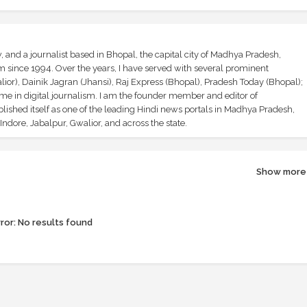
and a journalist based in Bhopal, the capital city of Madhya Pradesh,
sm since 1994. Over the years, I have served with several prominent
ior), Dainik Jagran (Jhansi), Raj Express (Bhopal), Pradesh Today (Bhopal);
ime in digital journalism. I am the founder member and editor of
shed itself as one of the leading Hindi news portals in Madhya Pradesh,
ndore, Jabalpur, Gwalior, and across the state.
Show more
ror:
No results found