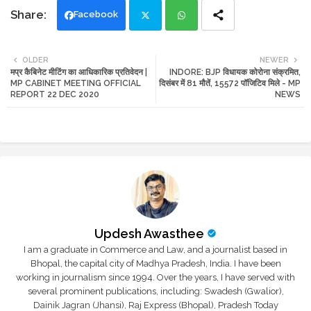
Facebook
Twi
Wh
OLDER
NEWER
मप्र कैबिनेट मीटिंग का आधिकारिक प्रतिवेदन |
INDORE: BJP विधायक कोरोना संक्रमित,
tte
ats
MP CABINET MEETING OFFICIAL
दिसंबर में 81 मौतें, 15572 पॉजिटिव मिले - MP
REPORT 22 DEC 2020
NEWS
r
app
Updesh Awasthee
I am a graduate in Commerce and Law, and a journalist based in
Bhopal, the capital city of Madhya Pradesh, India. I have been
working in journalism since 1994. Over the years, I have served with
several prominent publications, including: Swadesh (Gwalior),
Dainik Jagran (Jhansi), Raj Express (Bhopal), Pradesh Today