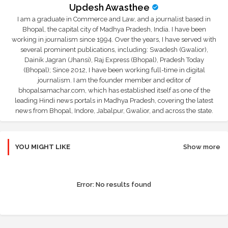
Updesh Awasthee
I am a graduate in Commerce and Law, and a journalist based in
Bhopal, the capital city of Madhya Pradesh, India. I have been
working in journalism since 1994. Over the years, I have served with
several prominent publications, including: Swadesh (Gwalior),
Dainik Jagran (Jhansi), Raj Express (Bhopal), Pradesh Today
(Bhopal); Since 2012, I have been working full-time in digital
journalism. I am the founder member and editor of
bhopalsamachar.com, which has established itself as one of the
leading Hindi news portals in Madhya Pradesh, covering the latest
news from Bhopal, Indore, Jabalpur, Gwalior, and across the state.
YOU MIGHT LIKE
Show more
Error:
No results found