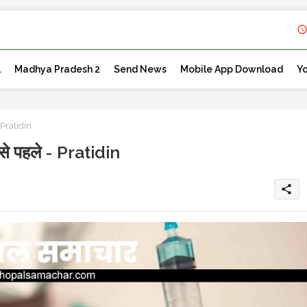
l
Madhya Pradesh 2
Send News
Mobile App Download
Y
- Pratidin
े से पहले - Pratidin
share