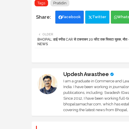
Tags
Pratidin
Facebook
Twitter
What
OLDER
BHOPAL: हाई स्पीड CAR से टकराकर 20 फीट तक घिसटा युवक, मौत
NEWS
Updesh Awasthee
I am a graduate in Commerce and Law, 
India. I have been working in journali
publications, including: Swadesh (Gwal
Since 2012, I have been working full-t
bhopalsamachar.com, which has establi
covering the latest news from Bhopal, I