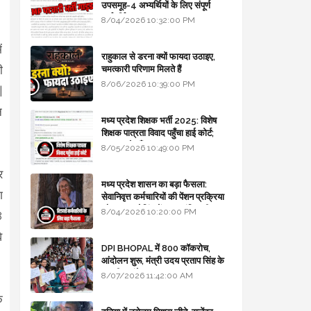
उपसमूह-4 अभ्यर्थियों के लिए संपूर्ण
मार्गदर्शिका
8/04/2026 10:32:00 PM
ं
राहुकाल से डरना क्यों फायदा उठाइए,
ी
चमत्कारी परिणाम मिलते हैं
8/06/2026 10:39:00 PM
|
न
मध्य प्रदेश शिक्षक भर्ती 2025: विशेष
शिक्षक पात्रता विवाद पहुँचा हाई कोर्ट;
सरकार से माँगा जवाब
8/05/2026 10:49:00 PM
र
मध्य प्रदेश शासन का बड़ा फैसला:
ग
सेवानिवृत्त कर्मचारियों की पेंशन प्रक्रिया
और बजट कोडिंग में हुए क्रांतिकारी
8/04/2026 10:20:00 PM
8
बदलाव
े
DPI BHOPAL में 800 कॉकरोच,
आंदोलन शुरू, मंत्री उदय प्रताप सिंह के
घर भी जाएंगे
8/07/2026 11:42:00 AM
े