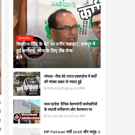
BHOPAL
शिवराज सिंह के बेटे का पनीर पकड़ा?, रायपुर में
हुई कार्रवाई, जांच के लिए लैब भेजा
Updesh Awasthee
8/06/2026 10:09:00 PM
भोपाल–रीवा वंदे भारत एक्सप्रेस में बर्थों
की संख्या डबल से ज्यादा हुई
8/06/2026 09:14:00 PM
0
मध्य प्रदेश: दैनिक वेतनभोगी कर्मचारियों
के स्थायी वर्गीकरण और वेतनमान पर
े
सरकार का बड़ा स्पष्टीकरण
8/01/2026 07:07:00 PM
त
त
MP Patwari भर्ती 2026 और समूह-2