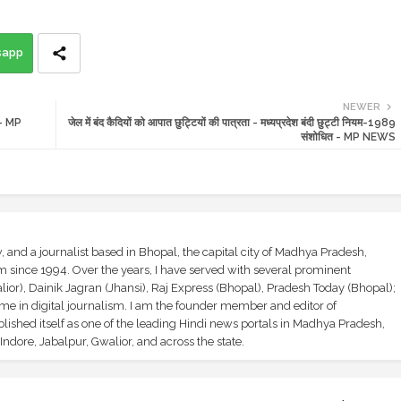
sapp
NEWER
 - MP
जेल में बंद कैदियों को आपात छुट्टियों की पात्रता - मध्यप्रदेश बंदी छुट्टी नियम-1989
संशोधित - MP NEWS
and a journalist based in Bhopal, the capital city of Madhya Pradesh,
sm since 1994. Over the years, I have served with several prominent
ior), Dainik Jagran (Jhansi), Raj Express (Bhopal), Pradesh Today (Bhopal);
ime in digital journalism. I am the founder member and editor of
shed itself as one of the leading Hindi news portals in Madhya Pradesh,
ndore, Jabalpur, Gwalior, and across the state.