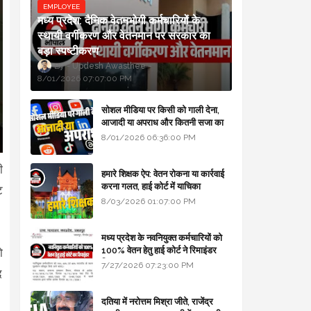
EMPLOYEE
मध्य प्रदेश: दैनिक वेतनभोगी कर्मचारियों के
स्थायी वर्गीकरण और वेतनमान पर सरकार का
बड़ा स्पष्टीकरण
Updesh Awasthee
8/01/2026 07:07:00 PM
सोशल मीडिया पर किसी को गाली देना,
आजादी या अपराध और कितनी सजा का
प्रावधान - free legal advice
8/01/2026 06:36:00 PM
ी
हमारे शिक्षक ऐप: वेतन रोकना या कार्रवाई
करना गलत, हाई कोर्ट में याचिका
ट
8/03/2026 01:07:00 PM
मध्य प्रदेश के नवनियुक्त कर्मचारियों को
100% वेतन हेतु हाई कोर्ट ने रिमाइंडर
ो
लिखा
7/27/2026 07:23:00 PM
द
दतिया में नरोत्तम मिश्रा जीते, राजेंद्र