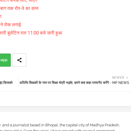
टिंग करके लौट जाएंगे
लबाग तक रोप-वे का काम
ण
 ने रोक लगाई
ी बुलेटिन रात 11:00 बजे जारी हुआ
sapp
NEWER
़िए किसको
अतिथि शिक्षकों के नाम पर शिक्षा मंत्री भड़के, हमने कब कहा परमानेंट करेंगे - MP NEWS
and a journalist based in Bhopal, the capital city of Madhya Pradesh,
sm since 1994. Over the years, I have served with several prominent