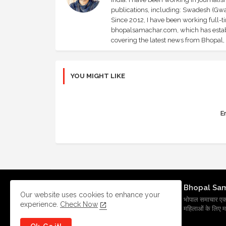
publications, including: Swadesh (Gwal
Since 2012, I have been working full-t
bhopalsamachar.com, which has establi
covering the latest news from Bhopal, I
YOU MIGHT LIKE
Er
Bhopal Sa
Our website uses cookies to enhance your
भोपाल समाचार एक प्र
experience.
Check Now
महिलाओं के लिए मह