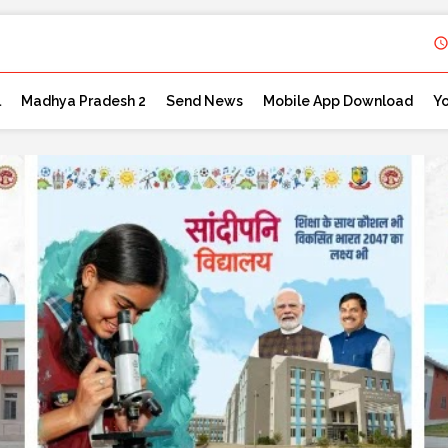
l
Madhya Pradesh 2
Send News
Mobile App Download
Y