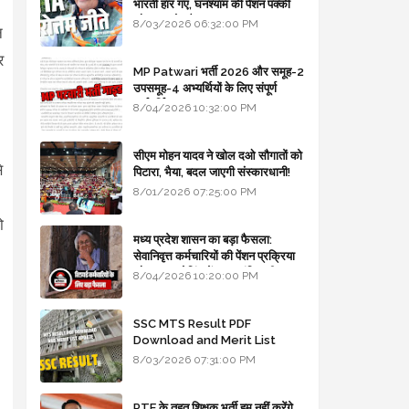
भारती हार गए, घनश्याम की पेंशन पक्की
और आशुतोष बैक टू...
8/03/2026 06:32:00 PM
न
र
MP Patwari भर्ती 2026 और समूह-2
उपसमूह-4 अभ्यर्थियों के लिए संपूर्ण
मार्गदर्शिका
8/04/2026 10:32:00 PM
सीएम मोहन यादव ने खोल दओ सौगातों को
े
पिटारा, भैया, बदल जाएगी संस्कारधानी!
8/01/2026 07:25:00 PM
ो
मध्य प्रदेश शासन का बड़ा फैसला:
सेवानिवृत्त कर्मचारियों की पेंशन प्रक्रिया
और बजट कोडिंग में हुए क्रांतिकारी
8/04/2026 10:20:00 PM
बदलाव
SSC MTS Result PDF
Download and Merit List
Update
8/03/2026 07:31:00 PM
RTE के तहत शिक्षक भर्ती हम नहीं करेंगे,