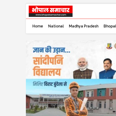
Home
National
Madhya Pradesh
Bhopa