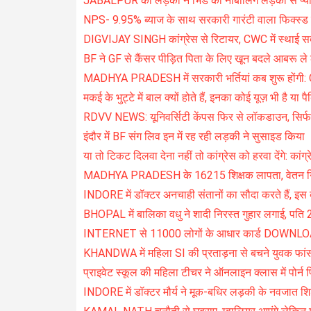
JABALPUR की लड़की ने भिंड की नाबालिग लड़की से प्या
NPS- 9.95% ब्याज के साथ सरकारी गारंटी वाला फिक्स्ड 
DIGVIJAY SINGH कांग्रेस से रिटायर, CWC में स्थाई 
BF ने GF से कैंसर पीड़ित पिता के लिए खून बदले आबरू ले
MADHYA PRADESH में सरकारी भर्तियां कब शुरू होंगी: 
मकई के भुट्टे में बाल क्यों होते हैं, इनका कोई यूज़ भी है या पै
RDVV NEWS: यूनिवर्सिटी केंपस फिर से लॉकडाउन, सिर्फ चु
इंदौर में BF संग लिव इन में रह रही लड़की ने सुसाइड किया
या तो टिकट दिलवा देना नहीं तो कांग्रेस को हरवा देंगे: कांग्
MADHYA PRADESH के 16215 शिक्षक लापता, वेतन निय
INDORE में डॉक्टर अनचाही संतानों का सौदा करते हैं, इस ब
BHOPAL में बालिका वधु ने शादी निरस्त गुहार लगाई, पति 
INTERNET से 11000 लोगों के आधार कार्ड DOWNLOAD 
KHANDWA में महिला SI की प्रताड़ना से बचने युवक फांस
प्राइवेट स्कूल की महिला टीचर ने ऑनलाइन क्लास में पोर्न 
INDORE में डॉक्टर मौर्य ने मूक-बधिर लड़की के नवजात शि