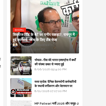
BHOPAL
शिवराज सिंह के बेटे का पनीर पकड़ा?, रायपुर में
हुई कार्रवाई, जांच के लिए लैब भेजा
Updesh Awasthee
8/06/2026 10:09:00 PM
ो
भोपाल–रीवा वंदे भारत एक्सप्रेस में बर्थों
की संख्या डबल से ज्यादा हुई
ि
8/06/2026 09:14:00 PM
मध्य प्रदेश: दैनिक वेतनभोगी कर्मचारियों
के स्थायी वर्गीकरण और वेतनमान पर
सरकार का बड़ा स्पष्टीकरण
8/01/2026 07:07:00 PM
MP Patwari भर्ती 2026 और समूह-2