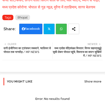
फर्जी सर्टिफिकेट लगाने वाला कितने साल के लिए जेल जाएगा, ध्यान से पढ़िए
मध्य प्रदेश कोरोना: भोपाल से गुड न्यूज़, मुरैना में त्राहिमाम, सागर बेलगाम
Tags
Bhopal
Facebook
Twi
Wh
OLDER
NEWER
दागी इंजीनियर का ट्रांसफर रुकवाने, ग्वालियर से
मध्य प्रदेश मंत्रिमंडल विस्तार: विनय सहस्त्रबुद्धे
tte
ats
भोपाल तक भागदौड़ / MP NEWS
सूची लेकर भोपाल पहुंचे, शिवराज का बयान सुर्खियों
में / MP NEWS
r
app
YOU MIGHT LIKE
Show more
Error:
No results found