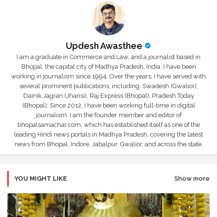
Updesh Awasthee
I am a graduate in Commerce and Law, and a journalist based in
Bhopal, the capital city of Madhya Pradesh, India. I have been
working in journalism since 1994. Over the years, I have served with
several prominent publications, including: Swadesh (Gwalior),
Dainik Jagran (Jhansi), Raj Express (Bhopal), Pradesh Today
(Bhopal); Since 2012, I have been working full-time in digital
journalism. I am the founder member and editor of
bhopalsamachar.com, which has established itself as one of the
leading Hindi news portals in Madhya Pradesh, covering the latest
news from Bhopal, Indore, Jabalpur, Gwalior, and across the state.
YOU MIGHT LIKE
Show more