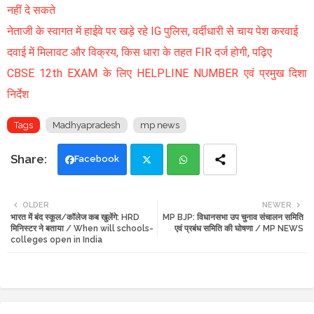
नहीं दे सकते
नेताजी के स्वागत में हाईवे पर खड़े रहे IG पुलिस, वर्दीधारी से चाय पेश करवाई
दवाई में मिलावट और विक्रय, किस धारा के तहत FIR दर्ज होगी, पढ़िए
CBSE 12th EXAM के लिए HELPLINE NUMBER एवं प्रमुख दिशा
निर्देश
Tags
Madhyapradesh
mp news
Facebook
Twi
Wh
OLDER
NEWER
भारत में बंद स्कूल/कॉलेज कब खुलेंगे: HRD
MP BJP: विधानसभा उप चुनाव संचालन समिति
tte
ats
मिनिस्टर ने बताया / When will schools-
एवं प्रबंध समिति की घोषणा / MP NEWS
colleges open in India
r
app