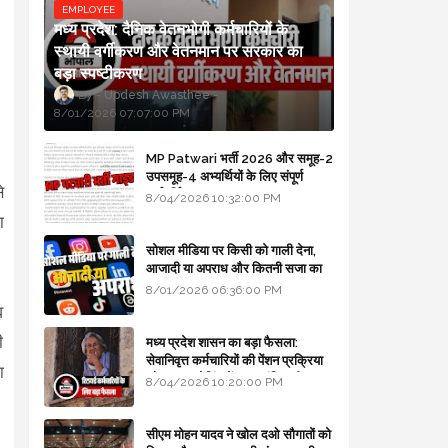
EMPLOYEE
मध्य प्रदेश: दैनिक वेतनभोगी कर्मचारियों के
स्थायी वर्गीकरण और वेतनमान पर सरकार का
बड़ा स्पष्टीकरण
Updesh Awasthee
8/01/2026 07:07:00 PM
MP Patwari भर्ती 2026 और समूह-2
उपसमूह-4 अभ्यर्थियों के लिए संपूर्ण
े
मार्गदर्शिका
8/04/2026 10:32:00 PM
ा
सोशल मीडिया पर किसी को गाली देना,
आजादी या अपराध और कितनी सजा का
प्रावधान - free legal advice
8/01/2026 06:36:00 PM
व
ी
मध्य प्रदेश शासन का बड़ा फैसला:
सेवानिवृत्त कर्मचारियों की पेंशन प्रक्रिया
ा
और बजट कोडिंग में हुए क्रांतिकारी
8/04/2026 10:20:00 PM
बदलाव
सीएम मोहन यादव ने खोल दओ सौगातों को