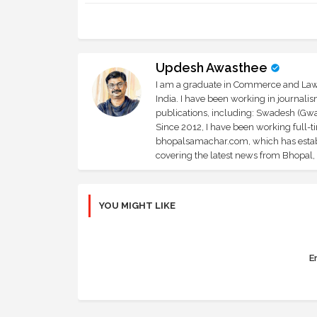
Updesh Awasthee
I am a graduate in Commerce and Law, 
India. I have been working in journali
publications, including: Swadesh (Gwal
Since 2012, I have been working full-t
bhopalsamachar.com, which has establi
covering the latest news from Bhopal, I
YOU MIGHT LIKE
Er