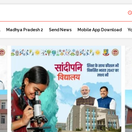
l
Madhya Pradesh 2
Send News
Mobile App Download
Y