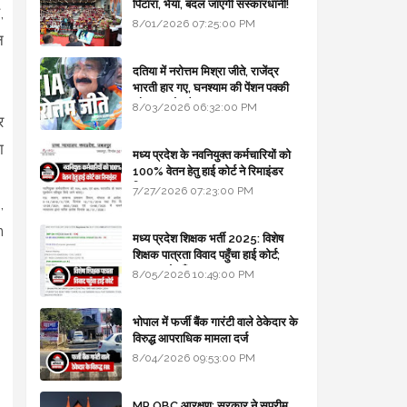
पिटारा, भैया, बदल जाएगी संस्कारधानी!
,
8/01/2026 07:25:00 PM
न
दतिया में नरोत्तम मिश्रा जीते, राजेंद्र
भारती हार गए, घनश्याम की पेंशन पक्की
और आशुतोष बैक टू...
8/03/2026 06:32:00 PM
र
ा
मध्य प्रदेश के नवनियुक्त कर्मचारियों को
100% वेतन हेतु हाई कोर्ट ने रिमाइंडर
लिखा
7/27/2026 07:23:00 PM
,
n
मध्य प्रदेश शिक्षक भर्ती 2025: विशेष
शिक्षक पात्रता विवाद पहुँचा हाई कोर्ट;
सरकार से माँगा जवाब
8/05/2026 10:49:00 PM
भोपाल में फर्जी बैंक गारंटी वाले ठेकेदार के
विरुद्ध आपराधिक मामला दर्ज
8/04/2026 09:53:00 PM
MP OBC आरक्षण: सरकार ने सुप्रीम