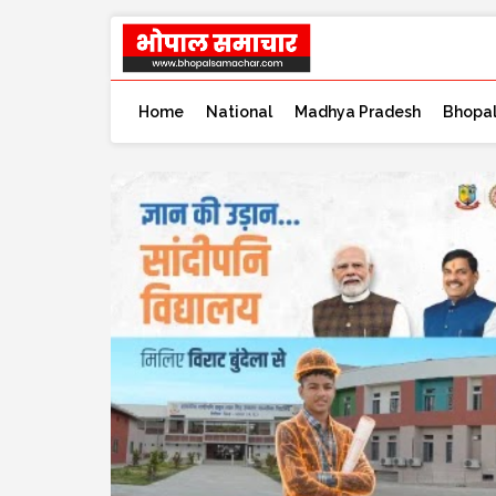
Home
National
Madhya Pradesh
Bhopa