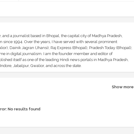
and a journalist based in Bhopal, the capital city of Madhya Pradesh,
sm since 1994. Over the years, I have served with several prominent
ior), Dainik Jagran (Jhansi), Raj Express (Bhopal), Pradesh Today (Bhopal);
ime in digital journalism. I am the founder member and editor of
shed itself as one of the leading Hindi news portals in Madhya Pradesh,
ndore, Jabalpur, Gwalior, and across the state.
Show more
ror:
No results found