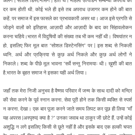
अलग [“सोशल डिस्टेनसिंग”] होते थे। महिला उत्पीडन सम्बन्धी अपराध की
दर कम होती थी, कोई भले ही इसे तब अपराध उजागर कम होने की बात
कहें, पर समाज में इस फासले का प्रभावकारी असर था। आज इसे प्रगति से
जोड़ने वालों को इतिहास, आज़ादी और आज़ादी के बाद का सिंहावलोकन
करना चहिये।भारत में विदुषियों की संख्या तब भी कम नहीं थी। विषयांतर न
हो, इसलिए फिर मूल बात “सोशल डिस्टेनसिंग” पर | इस शब्द से निकली
ध्वनि, अर्थ और प्रक्रिया से कुछ अर्थ निकले और कुछ अर्थ लोगों ने
निकाले। शब्द के पीछे मूल भावना “सर्वे सन्तु निरामयाः थी। ख़ुशी की बात
है,भारत के बृहत समाज ने इसका यही अर्थ लिया।
जहाँ तक मेरा निजी अनुभव है वैष्णव परिवार में जन्म के साथ दादी को मन्दिर
की सेवा करने के पूर्व स्नान करना, सेवा पूरी होने तक किसी व्यक्ति से स्पर्श
न करना, देखा। एक बार पूजा करने जाते समय लिपट कर पूछ ही लिया “माँ
यह अपरस [अस्पृश्य] क्या है ?” उनका जवाब था ठाकुर जी छोटे हैं, उन्हें कोई
अशुद्धि न लगे इसलिए किसी से छूते नहीं है और इसके बाद एक हल्की चपत