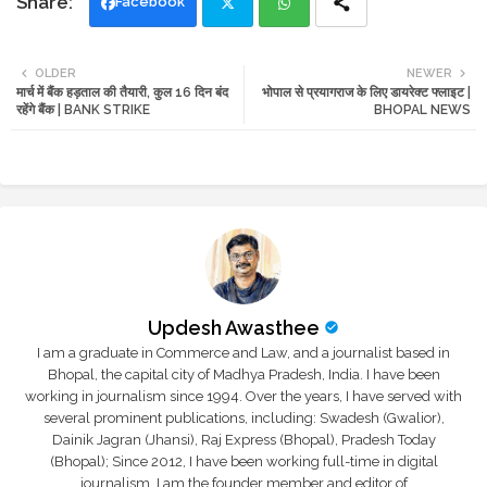
Facebook
Twi
Wh
OLDER
NEWER
मार्च में बैंक हड़ताल की तैयारी, कुल 16 दिन बंद
भोपाल से प्रयागराज के लिए डायरेक्ट फ्लाइट |
tte
ats
रहेंगे बैंक | BANK STRIKE
BHOPAL NEWS
r
app
Updesh Awasthee
I am a graduate in Commerce and Law, and a journalist based in
Bhopal, the capital city of Madhya Pradesh, India. I have been
working in journalism since 1994. Over the years, I have served with
several prominent publications, including: Swadesh (Gwalior),
Dainik Jagran (Jhansi), Raj Express (Bhopal), Pradesh Today
(Bhopal); Since 2012, I have been working full-time in digital
journalism. I am the founder member and editor of