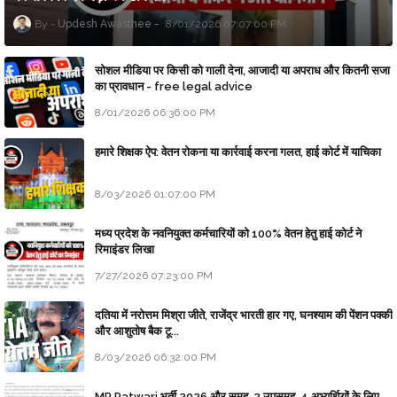
Updesh Awasthee
8/01/2026 07:07:00 PM
सोशल मीडिया पर किसी को गाली देना, आजादी या अपराध और कितनी सजा
का प्रावधान - free legal advice
8/01/2026 06:36:00 PM
हमारे शिक्षक ऐप: वेतन रोकना या कार्रवाई करना गलत, हाई कोर्ट में याचिका
8/03/2026 01:07:00 PM
मध्य प्रदेश के नवनियुक्त कर्मचारियों को 100% वेतन हेतु हाई कोर्ट ने
रिमाइंडर लिखा
7/27/2026 07:23:00 PM
दतिया में नरोत्तम मिश्रा जीते, राजेंद्र भारती हार गए, घनश्याम की पेंशन पक्की
और आशुतोष बैक टू...
8/03/2026 06:32:00 PM
MP Patwari भर्ती 2026 और समूह-2 उपसमूह-4 अभ्यर्थियों के लिए