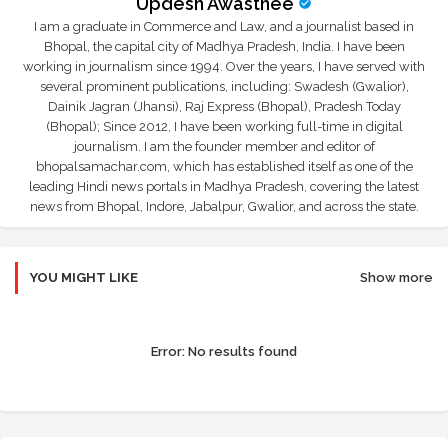
Updesh Awasthee
I am a graduate in Commerce and Law, and a journalist based in
Bhopal, the capital city of Madhya Pradesh, India. I have been
working in journalism since 1994. Over the years, I have served with
several prominent publications, including: Swadesh (Gwalior),
Dainik Jagran (Jhansi), Raj Express (Bhopal), Pradesh Today
(Bhopal); Since 2012, I have been working full-time in digital
journalism. I am the founder member and editor of
bhopalsamachar.com, which has established itself as one of the
leading Hindi news portals in Madhya Pradesh, covering the latest
news from Bhopal, Indore, Jabalpur, Gwalior, and across the state.
YOU MIGHT LIKE
Show more
Error:
No results found