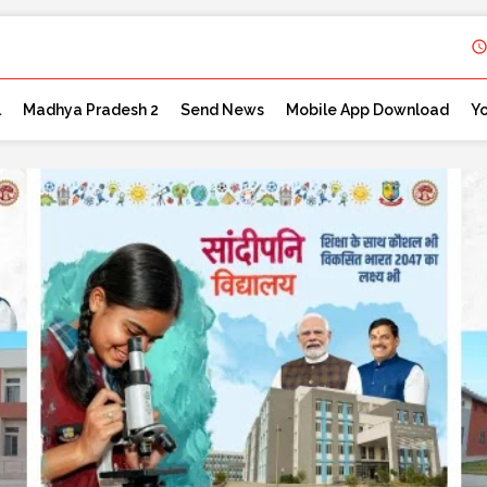
l
Madhya Pradesh 2
Send News
Mobile App Download
Y