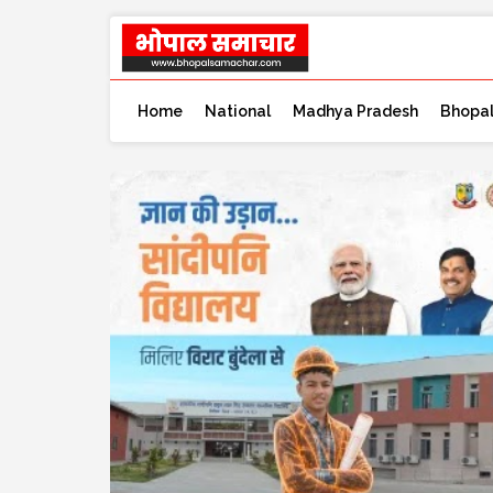
Home
National
Madhya Pradesh
Bhopa