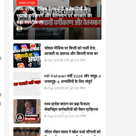
EMPLOYEE
मध्य प्रदेश: दैनिक वेतनभोगी कर्मचारियों के
स्थायी वर्गीकरण और वेतनमान पर सरकार का
बड़ा स्पष्टीकरण
Updesh Awasthee
8/01/2026 07:07:00 PM
सोशल मीडिया पर किसी को गाली देना,
आजादी या अपराध और कितनी सजा का
र
प्रावधान - free legal advice
8/01/2026 06:36:00 PM
।
MP Patwari भर्ती 2026 और समूह-2
उपसमूह-4 अभ्यर्थियों के लिए संपूर्ण
मार्गदर्शिका
8/04/2026 10:32:00 PM
ध
न
मध्य प्रदेश शासन का बड़ा फैसला:
सेवानिवृत्त कर्मचारियों की पेंशन प्रक्रिया
और बजट कोडिंग में हुए क्रांतिकारी
8/04/2026 10:20:00 PM
बदलाव
सीएम मोहन यादव ने खोल दओ सौगातों को