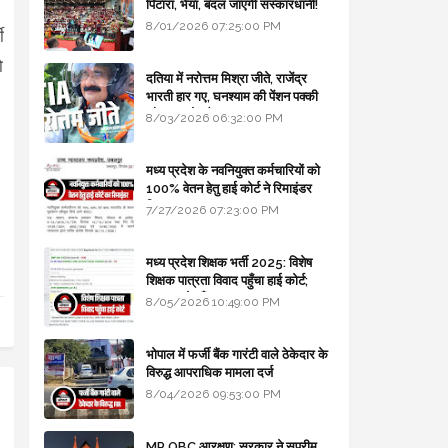
पिटारा, भैया, बदल जाएगी संस्कारधानी!
8/01/2026 07:25:00 PM
ी
ो
दतिया में नरोत्तम मिश्रा जीते, राजेंद्र
भारती हार गए, घनश्याम की पेंशन पक्की
और आशुतोष बैक टू...
8/03/2026 06:32:00 PM
मध्य प्रदेश के नवनियुक्त कर्मचारियों को
100% वेतन हेतु हाई कोर्ट ने रिमाइंडर
लिखा
7/27/2026 07:23:00 PM
मध्य प्रदेश शिक्षक भर्ती 2025: विशेष
शिक्षक पात्रता विवाद पहुँचा हाई कोर्ट;
सरकार से माँगा जवाब
8/05/2026 10:49:00 PM
भोपाल में फर्जी बैंक गारंटी वाले ठेकेदार के
विरुद्ध आपराधिक मामला दर्ज
8/04/2026 09:53:00 PM
MP OBC आरक्षण: सरकार ने सुप्रीम