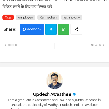
विजिट करने के लिए यहां क्लिक करें
Tags
employee
Karmachari
technology
Facebook
Twi
Wh
OLDER
NEWER
tte
ats
r
app
Updesh Awasthee
I am a graduate in Commerce and Law, and a journalist based in
Bhopal, the capital city of Madhya Pradesh, India. I have been