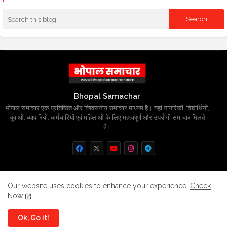
Bhopal Samachar
भोपाल समाचार एक प्रतिष्ठित और विश्वसनीय समाचार माध्यम है। यहां नागरिकों, विद्यार्थियों,
युवाओं, व्यापारियों, कर्मचारियों एवं महिलाओं के लिए महत्वपूर्ण और उपयोगी समाचार मिलते
हैं।
Home
About
Contact us
Privacy Policy
Our website uses cookies to enhance your experience.
Check
Now
Grievance
Disclaimer
sitemap
Ok, Go it!
All Right Reserved Copyright
BhopalSmachar.com