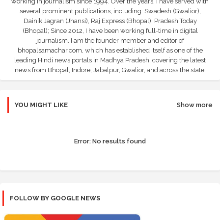
working in journalism since 1994. Over the years, I have served with
several prominent publications, including: Swadesh (Gwalior),
Dainik Jagran (Jhansi), Raj Express (Bhopal), Pradesh Today
(Bhopal); Since 2012, I have been working full-time in digital
journalism. I am the founder member and editor of
bhopalsamachar.com, which has established itself as one of the
leading Hindi news portals in Madhya Pradesh, covering the latest
news from Bhopal, Indore, Jabalpur, Gwalior, and across the state.
YOU MIGHT LIKE
Show more
Error:
No results found
FOLLOW BY GOOGLE NEWS