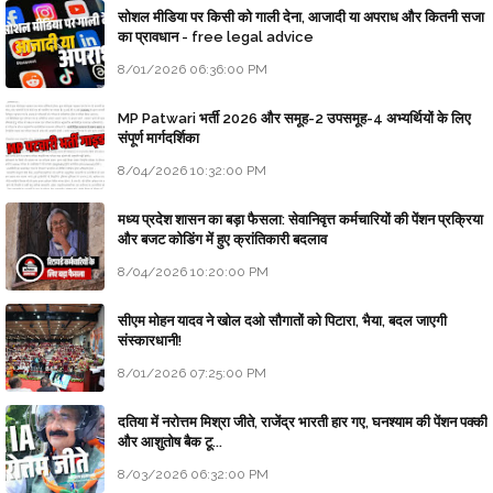
सोशल मीडिया पर किसी को गाली देना, आजादी या अपराध और कितनी सजा
का प्रावधान - free legal advice
8/01/2026 06:36:00 PM
MP Patwari भर्ती 2026 और समूह-2 उपसमूह-4 अभ्यर्थियों के लिए
संपूर्ण मार्गदर्शिका
8/04/2026 10:32:00 PM
मध्य प्रदेश शासन का बड़ा फैसला: सेवानिवृत्त कर्मचारियों की पेंशन प्रक्रिया
और बजट कोडिंग में हुए क्रांतिकारी बदलाव
8/04/2026 10:20:00 PM
सीएम मोहन यादव ने खोल दओ सौगातों को पिटारा, भैया, बदल जाएगी
संस्कारधानी!
8/01/2026 07:25:00 PM
दतिया में नरोत्तम मिश्रा जीते, राजेंद्र भारती हार गए, घनश्याम की पेंशन पक्की
और आशुतोष बैक टू...
8/03/2026 06:32:00 PM