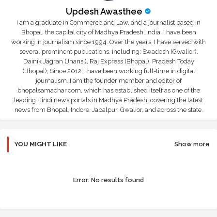
Updesh Awasthee
I am a graduate in Commerce and Law, and a journalist based in
Bhopal, the capital city of Madhya Pradesh, India. I have been
working in journalism since 1994. Over the years, I have served with
several prominent publications, including: Swadesh (Gwalior),
Dainik Jagran (Jhansi), Raj Express (Bhopal), Pradesh Today
(Bhopal); Since 2012, I have been working full-time in digital
journalism. I am the founder member and editor of
bhopalsamachar.com, which has established itself as one of the
leading Hindi news portals in Madhya Pradesh, covering the latest
news from Bhopal, Indore, Jabalpur, Gwalior, and across the state.
YOU MIGHT LIKE
Show more
Error:
No results found