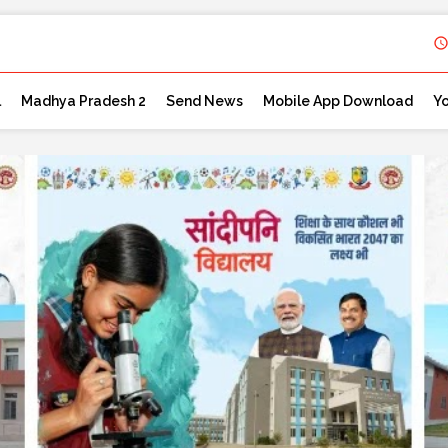
l
Madhya Pradesh 2
Send News
Mobile App Download
Y