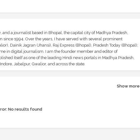
and a journalist based in Bhopal, the capital city of Madhya Pradesh,
sm since 1994. Over the years, I have served with several prominent
ior), Dainik Jagran (Jhansi), Raj Express (Bhopal), Pradesh Today (Bhopal);
ime in digital journalism. I am the founder member and editor of
shed itself as one of the leading Hindi news portals in Madhya Pradesh,
ndore, Jabalpur, Gwalior, and across the state.
Show more
ror:
No results found