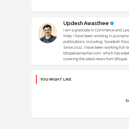
Updesh Awasthee
I am a graduate in Commerce and Law, 
India. I have been working in journali
publications, including: Swadesh (Gwal
Since 2012, I have been working full-t
bhopalsamachar.com, which has establi
covering the latest news from Bhopal, I
YOU MIGHT LIKE
Er