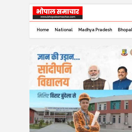
Home
National
Madhya Pradesh
Bhopa