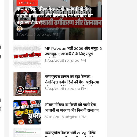
EMPLOYEE
मध्य प्रदेश: दैनिक वेतनभोगी कर्मचारियों के
स्थायी वर्गीकरण और वेतनमान पर सरकार का
बड़ा स्पष्टीकरण
Updesh Awasthee
8/01/2026 07:07:00 PM
े
MP Patwari भर्ती 2026 और समूह-2
उपसमूह-4 अभ्यर्थियों के लिए संपूर्ण
े
मार्गदर्शिका
8/04/2026 10:32:00 PM
मध्य प्रदेश शासन का बड़ा फैसला:
सेवानिवृत्त कर्मचारियों की पेंशन प्रक्रिया
और बजट कोडिंग में हुए क्रांतिकारी
8/04/2026 10:20:00 PM
बदलाव
ा
सोशल मीडिया पर किसी को गाली देना,
े
आजादी या अपराध और कितनी सजा का
प्रावधान - free legal advice
8/01/2026 06:36:00 PM
मध्य प्रदेश शिक्षक भर्ती 2025: विशेष