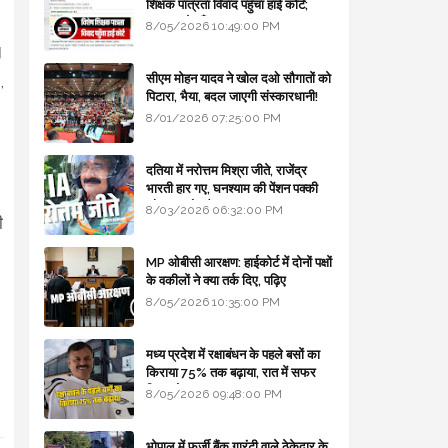
शिक्षक पात्रता विवाद पहुँचा हाई कोर्ट;
सरकार से माँगा जवाब
8/05/2026 10:49:00 PM
।
सीएम मोहन यादव ने खोल दओ सौगातों को
,
पिटारा, भैया, बदल जाएगी संस्कारधानी!
8/01/2026 07:25:00 PM
दतिया में नरोत्तम मिश्रा जीते, राजेंद्र
भारती हार गए, घनश्याम की पेंशन पक्की
और आशुतोष बैक टू...
8/03/2026 06:32:00 PM
ी
MP ओबीसी आरक्षण: हाईकोर्ट में दोनों पक्षों
के वकीलों ने क्या तर्क दिए, पढ़िए
8/05/2026 10:35:00 PM
मध्य प्रदेश में रक्षाबंधन के पहले बसों का
किराया 75% तक बढ़ाया, रात में सफर
किया तो 10% एक्स्ट्रा
8/05/2026 09:48:00 PM
भोपाल में फर्जी बैंक गारंटी वाले ठेकेदार के