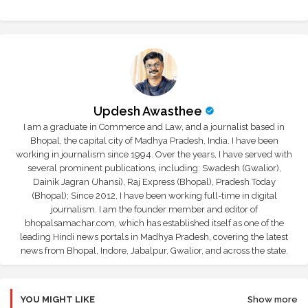
Updesh Awasthee
I am a graduate in Commerce and Law, and a journalist based in
Bhopal, the capital city of Madhya Pradesh, India. I have been
working in journalism since 1994. Over the years, I have served with
several prominent publications, including: Swadesh (Gwalior),
Dainik Jagran (Jhansi), Raj Express (Bhopal), Pradesh Today
(Bhopal); Since 2012, I have been working full-time in digital
journalism. I am the founder member and editor of
bhopalsamachar.com, which has established itself as one of the
leading Hindi news portals in Madhya Pradesh, covering the latest
news from Bhopal, Indore, Jabalpur, Gwalior, and across the state.
YOU MIGHT LIKE
Show more