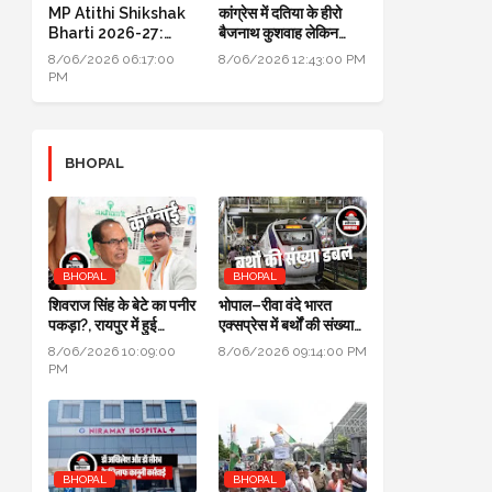
MP Atithi Shikshak
कांग्रेस में दतिया के हीरो
Bharti 2026-27:
बैजनाथ कुशवाह लेकिन
प्रोफाइल अपडेट और
क्रेडिट जयवर्धन सिंह को
8/06/2026 06:17:00
8/06/2026 12:43:00 PM
ज्वाइनिंग की प्रक्रिया शुरू
PM
BHOPAL
BHOPAL
BHOPAL
शिवराज सिंह के बेटे का पनीर
भोपाल–रीवा वंदे भारत
पकड़ा?, रायपुर में हुई
एक्सप्रेस में बर्थों की संख्या
कार्रवाई, जांच के लिए लैब
डबल से ज्यादा हुई
8/06/2026 10:09:00
8/06/2026 09:14:00 PM
भेजा
PM
BHOPAL
BHOPAL