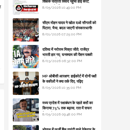
शिक्षक पात्रता विवाद पहुँचा हाई कोर्ट;
त
सरकार से माँगा जवाब
8/05/2026 10:49:00 PM
सीएम मोहन यादव ने खोल दओ सौगातों को
पिटारा, भैया, बदल जाएगी संस्कारधानी!
8/01/2026 07:25:00 PM
दतिया में नरोत्तम मिश्रा जीते, राजेंद्र
भारती हार गए, घनश्याम की पेंशन पक्की
और आशुतोष बैक टू...
8/03/2026 06:32:00 PM
MP ओबीसी आरक्षण: हाईकोर्ट में दोनों पक्षों
के वकीलों ने क्या तर्क दिए, पढ़िए
8/05/2026 10:35:00 PM
मध्य प्रदेश में रक्षाबंधन के पहले बसों का
किराया 75% तक बढ़ाया, रात में सफर
किया तो 10% एक्स्ट्रा
8/05/2026 09:48:00 PM
भोपाल में फर्जी बैंक गारंटी वाले ठेकेदार के