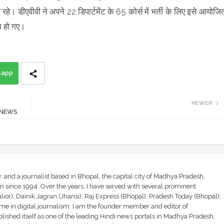
हे। डीएवीवी ने अपने 22 डिपार्टमेंट के 65 कोर्स में भर्ती के लिए इसे आयोजि
न हो गए।
sapp
NEWER
CH NEWS
and a journalist based in Bhopal, the capital city of Madhya Pradesh,
sm since 1994. Over the years, I have served with several prominent
ior), Dainik Jagran (Jhansi), Raj Express (Bhopal), Pradesh Today (Bhopal);
ime in digital journalism. I am the founder member and editor of
shed itself as one of the leading Hindi news portals in Madhya Pradesh,