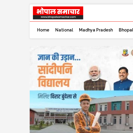
Home
National
Madhya Pradesh
Bhopa