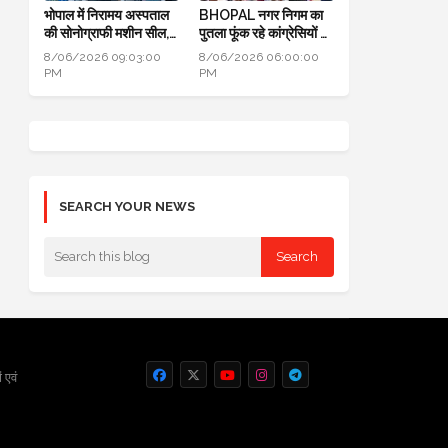
भोपाल में निरामय अस्पताल
BHOPAL नगर निगम का
की सोनोग्राफी मशीन सील,
पुतला फूंक रहे कांग्रेसियों ने
सीएमएचओ ने की कार्यवाही
कहा: जब एरिया कमर्शियल
8/06/2026 09:03:00
8/06/2026 06:00:00
नहीं तो टैक्स क्यों लिया
PM
PM
SEARCH YOUR NEWS
 एवं