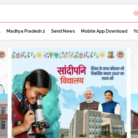
l
Madhya Pradesh 2
Send News
Mobile App Download
Y