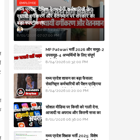
EMPLOYEE
मध्य प्रदेश: दैनिक वेतनभोगी कर्मचारियों के
स्थायी वर्गीकरण और वेतनमान पर सरकार का
बड़ा स्पष्टीकरण
Updesh Awasthee
8/01/2026 07:07:00 PM
MP Patwari भर्ती 2026 और समूह-2
त
उपसमूह-4 अभ्यर्थियों के लिए संपूर्ण
मार्गदर्शिका
8/04/2026 10:32:00 PM
ं
े
मध्य प्रदेश शासन का बड़ा फैसला:
सेवानिवृत्त कर्मचारियों की पेंशन प्रक्रिया
और बजट कोडिंग में हुए क्रांतिकारी
8/04/2026 10:20:00 PM
बदलाव
ग
सोशल मीडिया पर किसी को गाली देना,
े
आजादी या अपराध और कितनी सजा का
प्रावधान - free legal advice
8/01/2026 06:36:00 PM
मध्य प्रदेश शिक्षक भर्ती 2025: विशेष
न