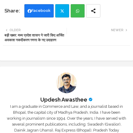
Facebook
Twi
Wh
OLDER
NEWER
बड़ी खबर: मध्य प्रदेश शासन ने जारी किए अर्जित
tte
ats
अवकाश नकदीकरण गणना के नए उदाहरण
r
app
Updesh Awasthee
I am a graduate in Commerce and Law, and a journalist based in
Bhopal, the capital city of Madhya Pradesh, India. I have been
working in journalism since 1994. Over the years, I have served with
several prominent publications, including: Swadesh (Gwalior),
Dainik Jagran (Jhansi), Raj Express (Bhopal), Pradesh Today