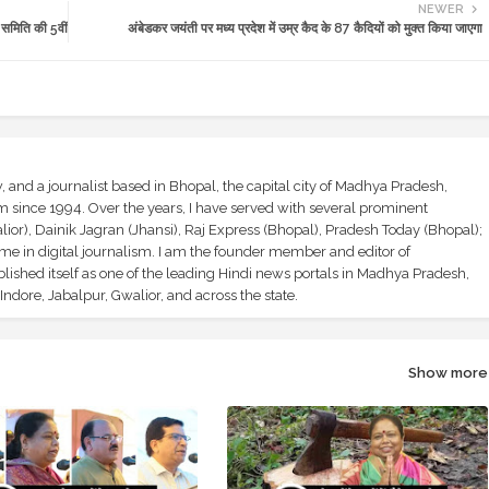
NEWER
य समिति की 5वीं
अंबेडकर जयंती पर मध्य प्रदेश में उम्र कैद के 87 कैदियों को मुक्त किया जाएगा
and a journalist based in Bhopal, the capital city of Madhya Pradesh,
sm since 1994. Over the years, I have served with several prominent
ior), Dainik Jagran (Jhansi), Raj Express (Bhopal), Pradesh Today (Bhopal);
ime in digital journalism. I am the founder member and editor of
shed itself as one of the leading Hindi news portals in Madhya Pradesh,
ndore, Jabalpur, Gwalior, and across the state.
Show more