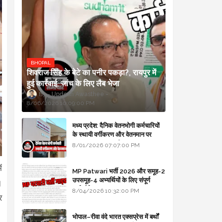
BHOPAL
शिवराज सिंह के बेटे का पनीर पकड़ा?, रायपुर में
हुई कार्रवाई, जांच के लिए लैब भेजा
Updesh Awasthee
8/06/2026 10:09:00 PM
मध्य प्रदेश: दैनिक वेतनभोगी कर्मचारियों
के स्थायी वर्गीकरण और वेतनमान पर
सरकार का बड़ा स्पष्टीकरण
8/01/2026 07:07:00 PM
ं
MP Patwari भर्ती 2026 और समूह-2
उपसमूह-4 अभ्यर्थियों के लिए संपूर्ण
।
मार्गदर्शिका
8/04/2026 10:32:00 PM
र
भोपाल–रीवा वंदे भारत एक्सप्रेस में बर्थों