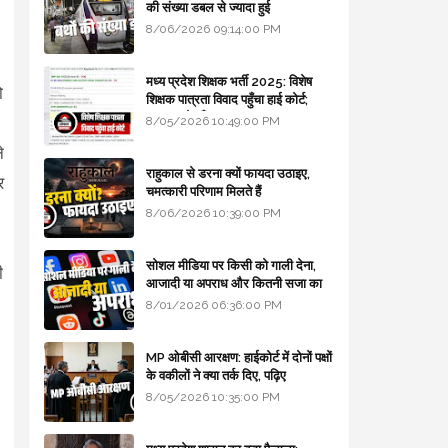
की संख्या डबल से ज्यादा हुई
8/06/2026 09:14:00 PM
मध्य प्रदेश शिक्षक भर्ती 2025: विशेष
ो
शिक्षक पात्रता विवाद पहुँचा हाई कोर्ट;
सरकार से माँगा जवाब
।
8/05/2026 10:49:00 PM
े
राहुकाल से डरना क्यों फायदा उठाइए,
र
चमत्कारी परिणाम मिलते हैं
8/06/2026 10:39:00 PM
सोशल मीडिया पर किसी को गाली देना,
ी
आजादी या अपराध और कितनी सजा का
प्रावधान - free legal advice
8/01/2026 06:36:00 PM
MP ओबीसी आरक्षण: हाईकोर्ट में दोनों पक्षों
के वकीलों ने क्या तर्क दिए, पढ़िए
8/05/2026 10:35:00 PM