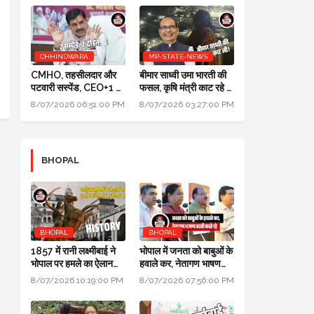
CHHINDWARA
MP-STATE-NEWS
CMHO, तहसीलदार और
बीमार साध्वी उमा भारती की
पटवारी सस्पेंड, CEO+1 का
फसल, कृषि मंत्री काट रहे हैं:
सैलरी इंक्रीमेंट स्टॉप,
पॉलिटिक्स गजब है @ दतिया
8/07/2026 06:51:00 PM
8/07/2026 03:27:00 PM
SDM+2 को नोटिस:
उपचुनाव
मुख्यमंत्री जन-विश्वास
BHOPAL
BHOPAL
BHOPAL
1857 में रानी लक्ष्मीबाई ने
भोपाल में जनता को बाबुओं के
भोपाल पर हमले का ऐलान
हवाले कर, नेतागण भाषण
कर दिया था, बेगम ने रानी को
बाजी करते रहे: मुख्यमंत्री
8/07/2026 10:19:00 PM
8/07/2026 07:56:00 PM
मारने सैनिक भेजे थे
जन विश्वास अभियान