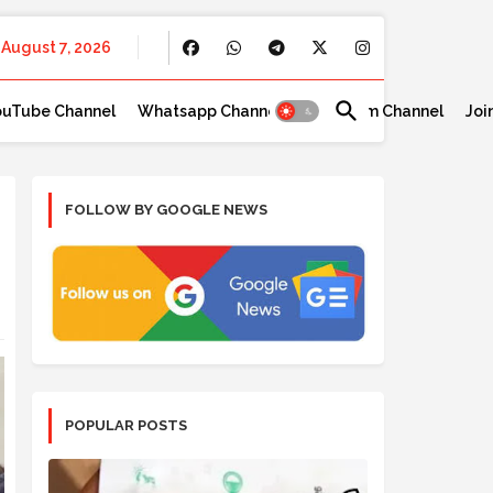
August 7, 2026
ouTube Channel
Whatsapp Channel
Telegram Channel
Joi
FOLLOW BY GOOGLE NEWS
POPULAR POSTS