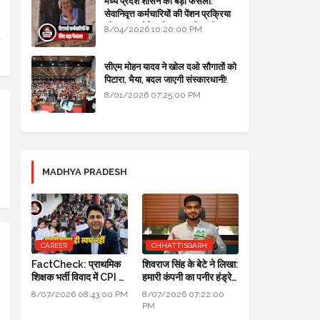
मध्य प्रदेश शासन का बड़ा फैसला:
सेवानिवृत्त कर्मचारियों की पेंशन प्रक्रिया
और बजट कोडिंग में हुए क्रांतिकारी
8/04/2026 10:20:00 PM
बदलाव
सीएम मोहन यादव ने खोल दओ सौगातों को
पिटारा, भैया, बदल जाएगी संस्कारधानी!
8/01/2026 07:25:00 PM
MADHYA PRADESH
CAREER
CHHATTISGARH
FactCheck: प्राथमिक
शिवराज सिंह के बेटे ने लिखा:
शिक्षक भर्ती विवाद में CPI का
हमारी कंपनी का पनीर हंड्रेड
स्पष्टीकरण ही स्पष्ट नहीं
परसेंट प्योर है, लैब रिपोर्ट आ
8/07/2026 08:43:00 PM
8/07/2026 07:22:00
गई है
PM