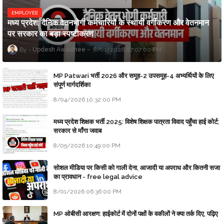
EMPLOYEE
मध्य प्रदेश: दैनिक वेतनभोगी कर्मचारियों के स्थायी वर्गीकरण और वेतनमान
पर सरकार का बड़ा स्पष्टीकरण
Updesh Awasthee
8/01/2026 07:07:00 PM
MP Patwari भर्ती 2026 और समूह-2 उपसमूह-4 अभ्यर्थियों के लिए
संपूर्ण मार्गदर्शिका
8/04/2026 10:32:00 PM
मध्य प्रदेश शिक्षक भर्ती 2025: विशेष शिक्षक पात्रता विवाद पहुँचा हाई कोर्ट;
सरकार से माँगा जवाब
8/05/2026 10:49:00 PM
सोशल मीडिया पर किसी को गाली देना, आजादी या अपराध और कितनी सजा
का प्रावधान - free legal advice
8/01/2026 06:36:00 PM
MP ओबीसी आरक्षण: हाईकोर्ट में दोनों पक्षों के वकीलों ने क्या तर्क दिए, पढ़िए