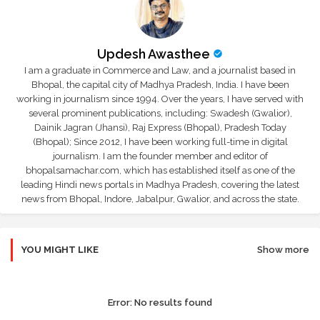
Updesh Awasthee
I am a graduate in Commerce and Law, and a journalist based in
Bhopal, the capital city of Madhya Pradesh, India. I have been
working in journalism since 1994. Over the years, I have served with
several prominent publications, including: Swadesh (Gwalior),
Dainik Jagran (Jhansi), Raj Express (Bhopal), Pradesh Today
(Bhopal); Since 2012, I have been working full-time in digital
journalism. I am the founder member and editor of
bhopalsamachar.com, which has established itself as one of the
leading Hindi news portals in Madhya Pradesh, covering the latest
news from Bhopal, Indore, Jabalpur, Gwalior, and across the state.
YOU MIGHT LIKE
Show more
Error:
No results found